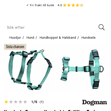
Gå
Genomsnitt
4.5
Fri frakt till butik
kund
till
Öppna
V
recension
huvudinnehållet
Meny
Sök
efter
Husdjur
Hund
Hundkoppel & Halsband
Hundsele
Sista chansen
Betyget
1
5
(1)
för
Öppna