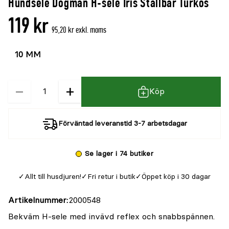
Hundsele Dogman H-sele Iris Ställbar Turkos
denna
recensioner
119 kr
produkt
95,20 kr exkl. moms
är
Välj
Välj
{0}
färg
storlek
av
5
−
+
Kvantitet
Köp
Förväntad leveranstid 3-7 arbetsdagar
Se lager i 74 butiker
Allt till husdjuren!
Fri retur i butik
Öppet köp i 30 dagar
Artikelnummer
2000548
Bekväm H-sele med invävd reflex och snabbspännen.