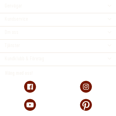
Genvägar
Kundservice
Om oss
Tjänster
Kundklubb & Företag
Häng med oss!