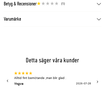
Betyg & Recensioner
(1)
Varumärke
Detta säger våra kunder
Alltid fint bemötande ,man blir glad .
Bra
Yngve
2026-07-28
Marga