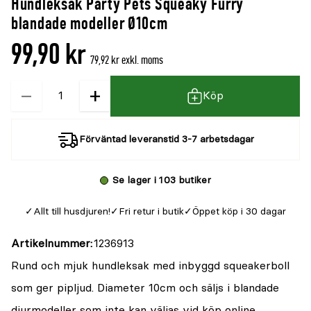
Hundleksak Party Pets Squeaky Furry
denna
recensioner
blandade modeller Ø10cm
produkt
99,90 kr
är
79,92 kr exkl. moms
{0}
−
+
Kvantitet
av
Köp
5
Förväntad leveranstid 3-7 arbetsdagar
Se lager i 103 butiker
Allt till husdjuren!
Fri retur i butik
Öppet köp i 30 dagar
Artikelnummer
1236913
Rund och mjuk hundleksak med inbyggd squeakerboll
som ger pipljud. Diameter 10cm och säljs i blandade
djurmodeller som inte kan väljas vid köp online.