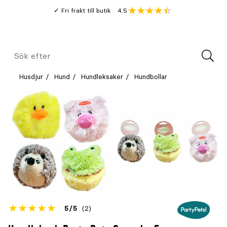
Gå
Genomsnitt
4.5
Fri frakt till butik
kund
till
Öppna
V
recension
huvudinnehållet
Meny
Sök
efter
Husdjur
Hund
Hundleksaker
Hundbollar
Betyget
5
5
(2)
för
Öppna