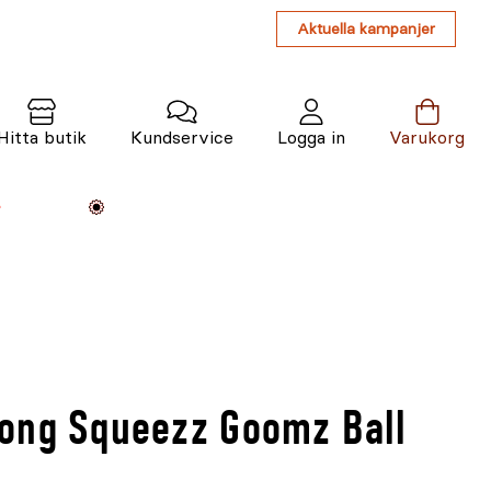
Aktuella kampanjer
Hitta butik
Kundservice
Logga in
Varukorg
Maskiner
Växter
Varumärken
Tjänster
Kunskap
ong Squeezz Goomz Ball