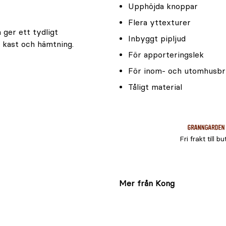
Upphöjda knoppar
Flera yttexturer
ger ett tydligt
Inbyggt pipljud
r kast och hämtning.
För apporteringslek
För inom- och utomhusb
Tåligt material
Fri frakt till bu
Mer från Kong
ndet och ta bort den