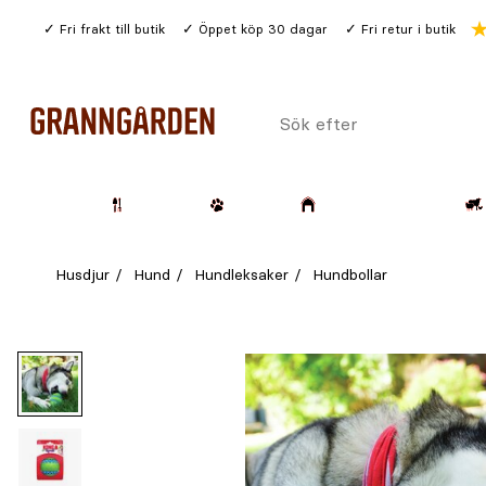
Gå
Fri frakt till butik
Öppet köp 30 dagar
Fri retur i butik
till
huvudinnehållet
Sök
efter
Trädgård
Husdjur
Lantbruk & Skog
Husdjur
Hund
Hundleksaker
Hundbollar