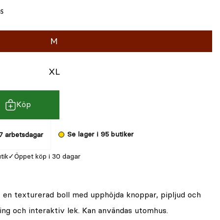
ms
M
XL
Köp
Se lager i 95 butiker
7 arbetsdagar
utik
Öppet köp i 30 dagar
 en texturerad boll med upphöjda knoppar, pipljud och
ring och interaktiv lek. Kan användas utomhus.