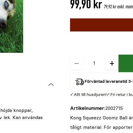
99,90 kr
är
79,92 kr exkl. mo
{0}
Välj
Välj
av
färg
storlek
BLÅ/GRÖ
5
−
+
Kvantitet
Förväntad leveranstid 3-
Allt till husdjuren!
Fri retur i b
Artikelnummer
2002715
höjda knoppar,
iv lek. Kan användas
Kong Squeezz Goomz Ball är
tåligt material. För apporte