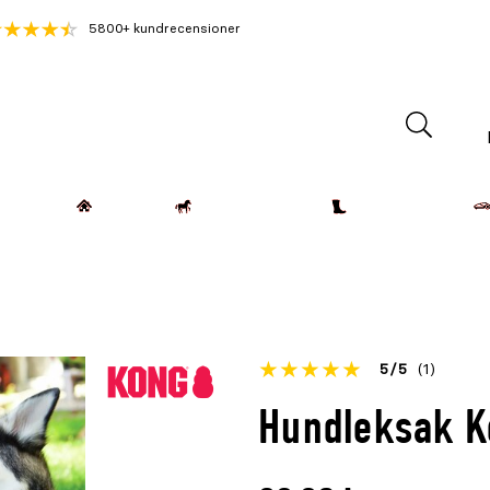
5800+ kundrecensioner
Lantdjur
Hemmet
Häst & Ryttare
Kläder & Skor
Betyget
5
5
(1)
för
Öppna
Hundleksak K
denna
recensioner
produkt