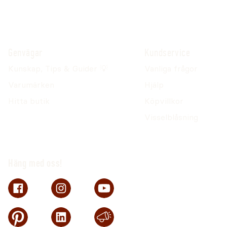
Genvägar
Kundservice
Kunskap, Tips & Guider 💡
Vanliga frågor
Varumärken
Hjälp
Hitta butik
Köpvillkor
Visselblåsning
Häng med oss!