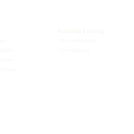
Kundklubb & Företag
pen
Om kundklubben
jälpen
Företagskund
hjälpen
hjälpen