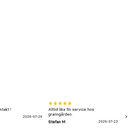
takt !
Alltid lika fin service hos
xx
granngården.
2026-07-24
Hans-B
Stefan M
2026-07-23