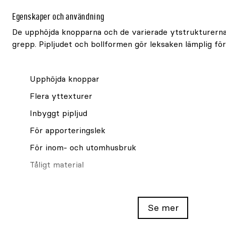
Egenskaper och användning
De upphöjda knopparna och de varierade ytstrukturerna 
grepp. Pipljudet och bollformen gör leksaken lämplig fö
Upphöjda knoppar
Flera yttexturer
Inbyggt pipljud
För apporteringslek
För inom- och utomhusbruk
Tåligt material
Säker lek
Se mer
Använd leksaken under uppsikt. Kontrollera den regelbu
om den skadas.