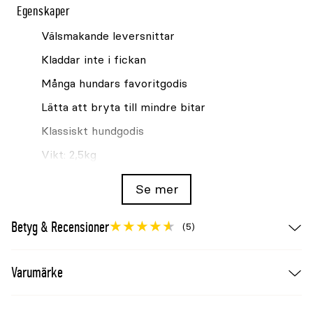
Egenskaper
Välsmakande leversnittar
Kladdar inte i fickan
Många hundars favoritgodis
Lätta att bryta till mindre bitar
Klassiskt hundgodis
Vikt: 2,5kg
Specifikation och innehåll
Se mer
ANALYSERAT INNEHÅLL: Råprotein 25,0 %,
Betyg & Recensioner
Råoljor och råfetter 7,5 %, Växttråd 3,4 %, Råaska
(5)
7,0 %, Kalcium 1,7 %, Fosfor 1,1 %.
Varumärke
SAMMANSÄTTNING: Spannmål, kött och
animaliska biprodukter, oljor och fetter,
vegetabiliska biprodukter, mineraler, fisk och