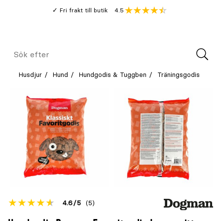
Gå
Genomsnitt
4.5
Fri frakt till butik
kund
till
Öppna
V
recension
huvudinnehållet
Meny
Sök
efter
Husdjur
Hund
Hundgodis & Tuggben
Träningsgodis
Betyget
4.6
5
(5)
för
Öppna