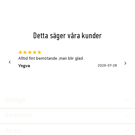
fiskprodukter.
NÄRINGSTILLSATSER: Vitaminer - A: 15000 IE,
Vitaminer - D3: 1500 IE, Vitaminer- E: 60,0mg.
Detta säger våra kunder
Alltid fint bemötande ,man blir glad .
Bra
Yngve
2026-07-28
Marga
Genvägar
Kundservice
Om oss