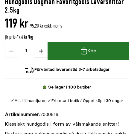
Hundgodis Dogman Favoritgodis Leversnittar
denna
recensioner
2,5kg
produkt
119 kr
är
95,20 kr exkl. moms
{0}
jfr pris 47,6 kr/kg
av
5
−
+
Kvantitet
Köp
Förväntad leveranstid 3-7 arbetsdagar
Se lager i 100 butiker
Allt till husdjuren!
Fri retur i butik
Öppet köp i 30 dagar
Artikelnummer
2000516
Klassiskt hundgodis i form av välsmakande snittar!
Perfekt som belöningsgodis då de är lättuggade, enkla