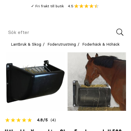
Gå
Genomsnitt
4.5
Fri frakt till butik
kund
till
Öppna
V
recension
huvudinnehållet
Meny
Sök
efter
Lantbruk & Skog
Foderutrustning
Foderhäck & Höhäck
Betyget
4.8
5
(4)
för
Öppna