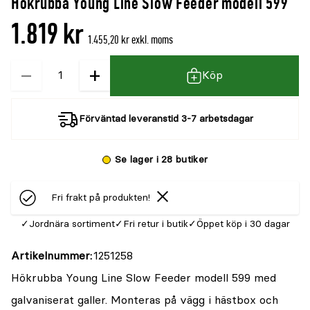
Hökrubba Young Line Slow Feeder modell 599
denna
recensioner
1.819 kr
produkt
1.455,20 kr exkl. moms
är
−
+
Kvantitet
{0}
Köp
av
5
Förväntad leveranstid 3-7 arbetsdagar
Se lager i 28 butiker
Fri frakt på produkten!
Jordnära sortiment
Fri retur i butik
Öppet köp i 30 dagar
Artikelnummer
1251258
Hökrubba Young Line Slow Feeder modell 599 med
galvaniserat galler. Monteras på vägg i hästbox och