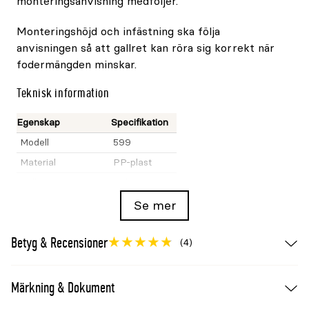
monteringsanvisning medföljer.
Monteringshöjd och infästning ska följa
anvisningen så att gallret kan röra sig korrekt när
fodermängden minskar.
Teknisk information
Egenskap
Specifikation
Modell
599
Material
PP-plast
Galler
Galvaniserat
Bredd
90cm
Se mer
Höjd
60cm
Betyg & Recensioner
Djup
47cm
(4)
Vikt
Cirka 13kg
Infästningspunkter
4st
Märkning & Dokument
Färg
Svart