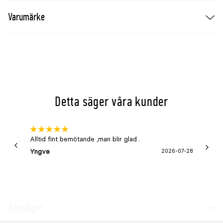
Varumärke
Detta säger våra kunder
Alltid fint bemötande ,man blir glad .
Bra
Yngve
2026-07-28
Marga
Genvägar