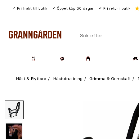
Gå
Fri frakt till butik
Öppet köp 30 dagar
Fri retur i butik
till
huvudinnehållet
Sök
efter
Trädgård
Husdjur
Lantbruk & Skog
Häst & Ryttare
Hästutrustning
Grimma & Grimskaft