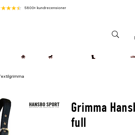
5800+ kundrecensioner
Lantdjur
Hemmet
Häst & Ryttare
Kläder & Skor
Textilgrimma
Grimma Hansb
full