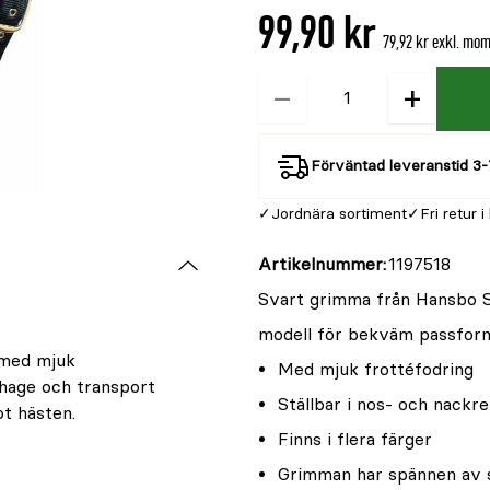
99,90 kr
79,92 kr exkl. mo
−
+
Kvantitet
Förväntad leveranstid 3-
Jordnära sortiment
Fri retur i
Artikelnummer
1197518
Svart grimma från Hansbo Sp
modell för bekväm passform 
 med mjuk
Med mjuk frottéfodring
, hage och transport
Ställbar i nos- och nackr
t hästen.
Finns i flera färger
Grimman har spännen av s