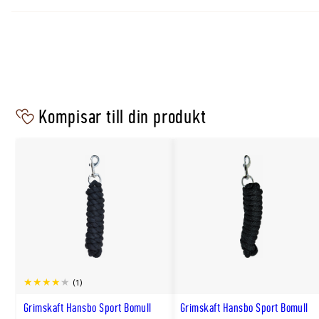
Storlekar
Shetland, ponny, cob, full och xfull
Användning
För vardaglig hantering av häst
Kompisar till din produkt
(1)
Grimskaft Hansbo Sport Bomull
Grimskaft Hansbo Sport Bomull