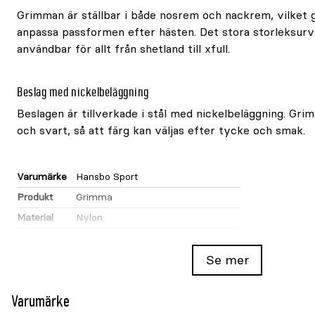
Grimman är ställbar i både nosrem och nackrem, vilket g
anpassa passformen efter hästen. Det stora storleksurv
användbar för allt från shetland till xfull.
Beslag med nickelbeläggning
Beslagen är tillverkade i stål med nickelbeläggning. Gri
och svart, så att färg kan väljas efter tycke och smak.
Varumärke
Hansbo Sport
Produkt
Grimma
Material
Nylon
Fodring
Mjuk frottéfodring
Justering
Ställbar nosrem och nackrem
Se mer
Beslag
Stål med nickelbeläggning
Varumärke
Färger
Marin och svart