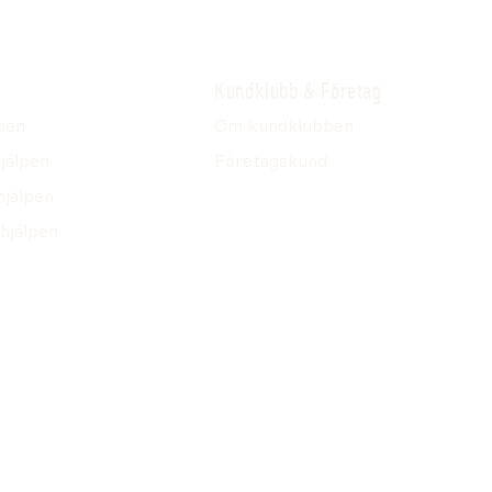
Kundklubb & Företag
pen
Om kundklubben
jälpen
Företagskund
hjälpen
hjälpen