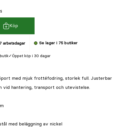
ms
Köp
Se lager i 75 butiker
7 arbetsdagar
 butik
Öppet köp i 30 dagar
ort med mjuk frottéfodring, storlek full. Justerbar
vid hantering, transport och utevistelse.
em
tål med beläggning av nickel