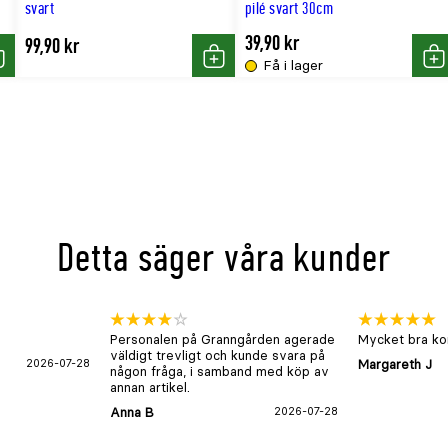
svart
pilé svart 30cm
39,90 kr
99,90 kr
Få i lager
öp
Köp
Kö
Detta säger våra kunder
Personalen på Granngården agerade
Mycket bra kon
väldigt trevligt och kunde svara på
2026-07-28
Margareth J
någon fråga, i samband med köp av
annan artikel.
Anna B
2026-07-28