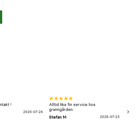
p
takt !
Alltid lika fin service hos
xx
granngården.
2026-07-24
Hans-B
Stefan M
2026-07-23