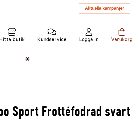
Aktuella kampanjer
Hitta butik
Kundservice
Logga in
Varukorg
Maskiner
Växter
Varumärken
Tjänster
Kunskap
o Sport Frottéfodrad svart