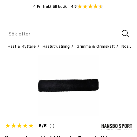
Gå
Genomsnitt
4.5
Fri frakt till butik
kund
till
Öppna
V
recension
huvudinnehållet
Meny
Sök
efter
Häst & Ryttare
Hästutrustning
Grimma & Grimskaft
Nosludd
Betyget
5
5
(1)
för
Öppna