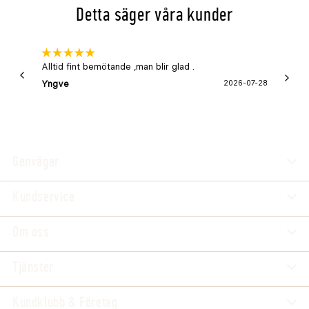
Detta säger våra kunder
Alltid fint bemötande ,man blir glad .
Bra
Yngve
2026-07-28
Marga
Genvägar
Kundservice
Om oss
Tjänster
Kundklubb & Företag