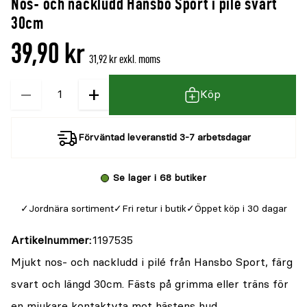
Nos- och nackludd Hansbo Sport i pilé svart
denna
recensioner
30cm
produkt
39,90 kr
är
31,92 kr exkl. moms
{0}
−
+
Kvantitet
av
Köp
5
Förväntad leveranstid 3-7 arbetsdagar
Se lager i 68 butiker
Jordnära sortiment
Fri retur i butik
Öppet köp i 30 dagar
Artikelnummer
1197535
Mjukt nos- och nackludd i pilé från Hansbo Sport, färg
svart och längd 30cm. Fästs på grimma eller träns för
en mjukare kontaktyta mot hästens hud.