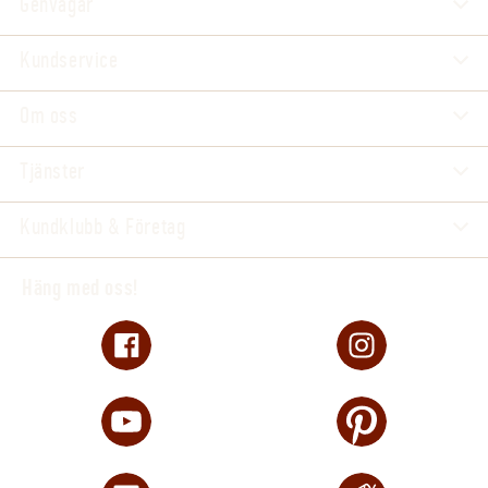
Genvägar
Kundservice
Om oss
Tjänster
Kundklubb & Företag
Häng med oss!