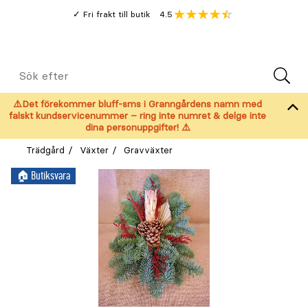
Gå
Genomsnitt
4.5
Fri frakt till butik
kund
till
Öppna
V
recension
huvudinnehållet
Meny
Sök
efter
⚠️Det förekommer bluff-sms i Granngårdens namn med
falskt kundservicenummer – ring inte numret & delge inte
dina personuppgifter! ⚠️
Trädgård
Växter
Gravväxter
🏠︎ Butiksvara