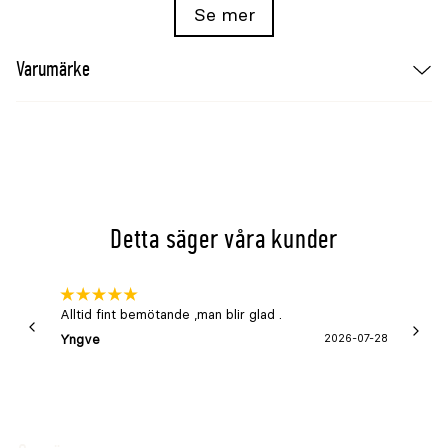
Se mer
Placering
Skyddat utomhus
Storlek
30cm
Varumärke
Variation
Naturmaterial och detaljer kan variera
Detta säger våra kunder
Alltid fint bemötande ,man blir glad .
Bra
Yngve
2026-07-28
Marga