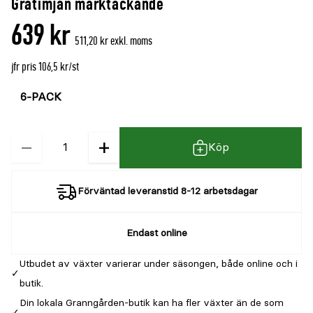
Gråtimjan marktäckande
639 kr
511,20 kr exkl. moms
jfr pris 106,5 kr/st
Välj
Välj
färg
storlek
−
+
Kvantitet
Köp
Förväntad leveranstid 8-12 arbetsdagar
Endast online
Utbudet av växter varierar under säsongen, både online och i
butik.
Din lokala Granngården-butik kan ha fler växter än de som