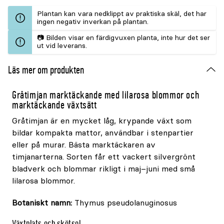
Plantan kan vara nedklippt av praktiska skäl, det har
ingen negativ inverkan på plantan.
📷 Bilden visar en färdigvuxen planta, inte hur det ser
ut vid leverans.
Läs mer om produkten
Gråtimjan marktäckande med lilarosa blommor och
marktäckande växtsätt
Gråtimjan är en mycket låg, krypande växt som
bildar kompakta mattor, användbar i stenpartier
eller på murar. Bästa marktäckaren av
timjanarterna. Sorten får ett vackert silvergrönt
bladverk och blommar rikligt i maj–juni med små
lilarosa blommor.
Botaniskt namn:
Thymus pseudolanuginosus
Växtplats och skötsel