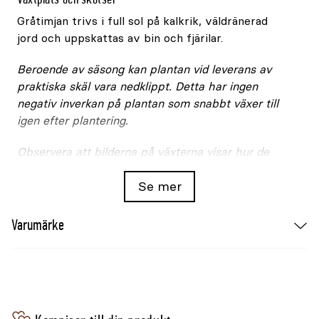
Gråtimjan trivs i full sol på kalkrik, väldränerad
jord och uppskattas av bin och fjärilar.
Beroende av säsong kan plantan vid leverans av
praktiska skäl vara nedklippt. Detta har ingen
negativ inverkan på plantan som snabbt växer till
igen efter plantering.
Observera att bilderna på växterna visar hur de
kommer att se ut färdigvuxna och etablerade, inte
Se mer
hur de ser ut vid leverans.
Växtfakta
Varumärke
Egenskap
Specifikation
Botaniskt namn
Thymus pseudolanuginosus
Krukstorlek
9–11cm
Ändamål
Marktäckare