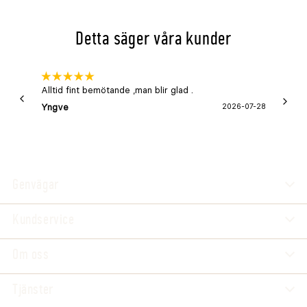
Detta säger våra kunder
Alltid fint bemötande ,man blir glad .
Bra
Yngve
2026-07-28
Marga
Genvägar
Kundservice
Om oss
Tjänster