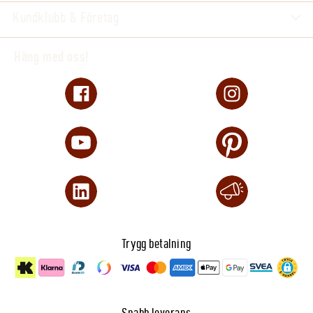
Kundklubb & Företag
Häng med oss!
Trygg betalning
Snabb leverans