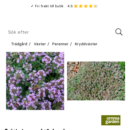
Gå
Genomsnitt
4.5
Fri frakt till butik
kund
till
Öppna
V
recension
huvudinnehållet
Meny
Sök
efter
Trädgård
Växter
Perenner
Kryddväxter