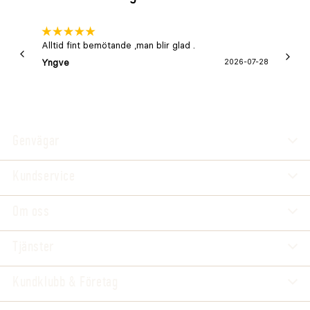
Alltid fint bemötande ,man blir glad .
Bra
Yngve
2026-07-28
Marga
Genvägar
Kundservice
Om oss
Tjänster
Kundklubb & Företag