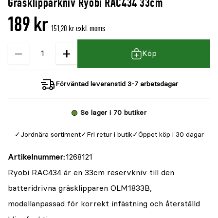
Gräsklipparkniv Ryobi RAC434 33cm
189 kr
151,20 kr exkl. moms
−
+
Kvantitet
Köp
Förväntad leveranstid 3-7 arbetsdagar
Se lager i 70 butiker
Jordnära sortiment
Fri retur i butik
Öppet köp i 30 dagar
Artikelnummer
1268121
Ryobi RAC434 är en 33cm reservkniv till den
batteridrivna gräsklipparen OLM1833B,
modellanpassad för korrekt infästning och återställd