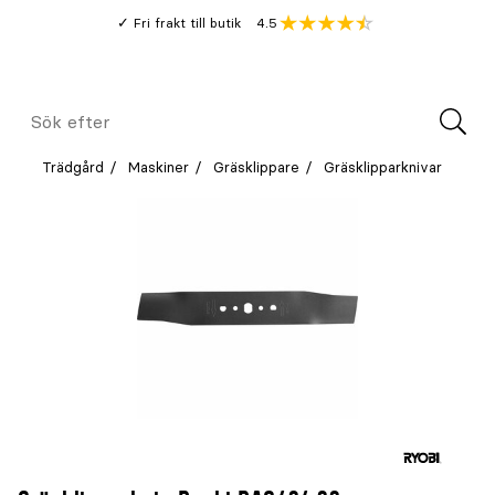
Gå
Genomsnitt
4.5
Fri frakt till butik
kund
till
Öppna
V
recension
huvudinnehållet
Meny
Sök
efter
Trädgård
Maskiner
Gräsklippare
Gräsklipparknivar