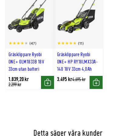
(47)
(11)
Gräsklippare Ryobi
Gräsklippare Ryobi
ONE+ OLM1833B 18V
ONE+ HP RY18LMX33A-
33cm utan batteri
140 18V 33cm 4,0Ah
1.839,20 kr
3.495 kr
Tidligere
4.695 kr
lägsta
Tidligere
2.299 kr
Köp
Köp
pris
lägsta
pris
Detta säger våra kunder