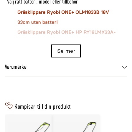
Välj rätt batteri, modell eller tillbehör
Gräsklippare Ryobi ONE+ OLM1833B 18V
33cm utan batteri
Gräsklippare Ryobi ONE+ HP RY18LMX33A-
140 18V 33cm 4,0Ah
Se mer
Varumärke
Kompisar till din produkt