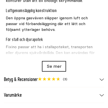
konturer utan att bli onödigt skrymmande.
Luftgenomsläpplig konstruktion
Den öppna gasväven släpper igenom luft och
passar vid förbandsläggning där ett lätt och
följsamt ytterlager behövs.
För stall och djurapotek
Fixino passar att ha i stallapoteket, transporten
eller djurens sjukvårdslåda. Den kan användas för
hästar och andra djur beroende på skadans
placering och behov.
Se mer
Användning
Betyg & Recensioner
(3)
Placera alltid lämplig kompress eller annat
sårskydd närmast huden. Linda gasbindan med
jämnt tryck utan att strama. Kontakta veterinär
Varumärke
vid djupa sår, kraftig blödning, svullnad, hälta eller
tecken på infektion.