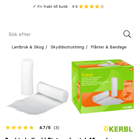
Gå
Genomsnitt
4.5
Fri frakt till butik
kund
till
Öppna
V
recension
huvudinnehållet
Meny
Sök
efter
Lantbruk & Skog
Skyddsutrustning
Plåster & Bandage
Betyget
4.7
5
(3)
för
Öppna