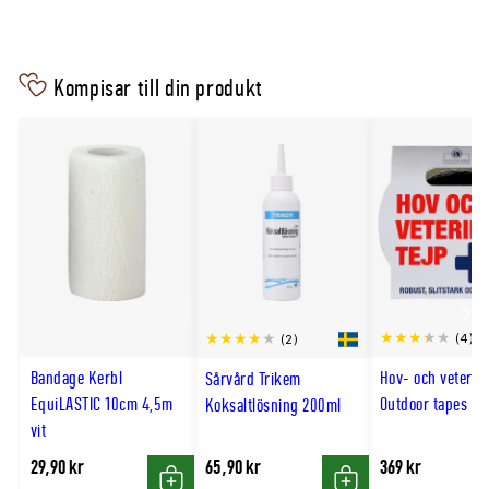
Varumärke
Kerbl
Modell
Fixino
Kompisar till din produkt
Produkttyp
Elastisk gasbinda
Användning
Fixering av kompresser, bomull och förbandsmateria
Egenskaper
Elastisk, följsam och luftgenomsläpplig
Passar för
Hästar och andra djur
Bredd
10cm
Längd
4m
Scro
(4)
(2)
till
Bandage Kerbl
Hov- och veterin
Sårvård Trikem
hög
EquiLASTIC 10cm 4,5m
Outdoor tapes vi
Koksaltlösning 200ml
vit
29,90 kr
65,90 kr
369 kr