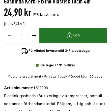
Gasbinda Kerbl Fixino elastisk 10cm 4m
denna
recensioner
24,90 kr
produkt
19,92 kr exkl. moms
är
jfr pris 6,23 kr/m
{0}
av
−
+
Kvantitet
Köp
5
Förväntad leveranstid 3-7 arbetsdagar
Se lager i 101 butiker
Jordnära sortiment
Fri retur i butik
Öppet köp i 30 dagar
Artikelnummer
1232999
Elastisk gasbinda för fixering av kompresser, bomull
och annat förbandsmaterial. Följsam, luftig och lätt att