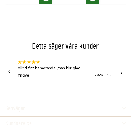
Köp
Köp
Detta säger våra kunder
Alltid fint bemötande ,man blir glad .
Bra
Yngve
2026-07-28
Marga
Genvägar
Kundservice