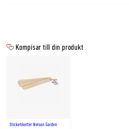
Såsätt:
Direktsådd
Direktsådd metod:
Vattna såfåran före sådd. Håll fuk
Så-/planteringsdjup icm:
1
Plantavstånd icm:
5–10
Radavstånd icm:
30–40
Kompisar till din produkt
Direktsådd/planteringstid, månad och dag från–till:
0
0915
Blomnings-/skördetid, månad och dag från–till:
0615
Sticketiketter Nelson Garden