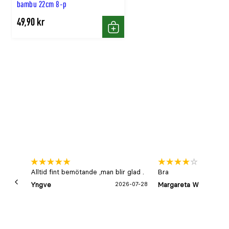
bambu 22cm 8-p
49,90 kr
Köp
Alltid fint bemötande ,man blir glad .
Bra
Yngve
2026-07-28
Margareta W