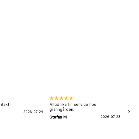
takt !
Alltid lika fin service hos
xx
granngården.
2026-07-24
Hans-B
Stefan M
2026-07-23