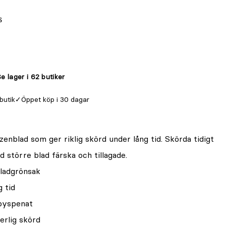
s
e lager i 62 butiker
 butik
Öppet köp i 30 dagar
nblad som ger riklig skörd under lång tid. Skörda tidigt
 större blad färska och tillagade.
bladgrönsak
g tid
abyspenat
erlig skörd