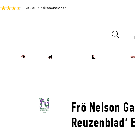
5800+ kundrecensioner
Lantdjur
Hemmet
Häst & Ryttare
Kläder & Skor
Frö Nelson G
Reuzenblad' 