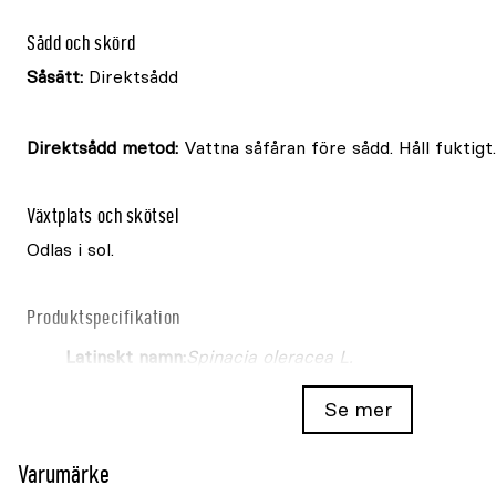
Sådd och skörd
Såsätt:
Direktsådd
Direktsådd metod:
Vattna såfåran före sådd. Håll fuktigt.
Växtplats och skötsel
Odlas i sol.
Produktspecifikation
Latinskt namn:
Spinacia oleracea L.
Frömängd per påse:
600
Se mer
Fröerna räcker till:
7–8 löpmeter
Varumärke
Växtläge:
Sol