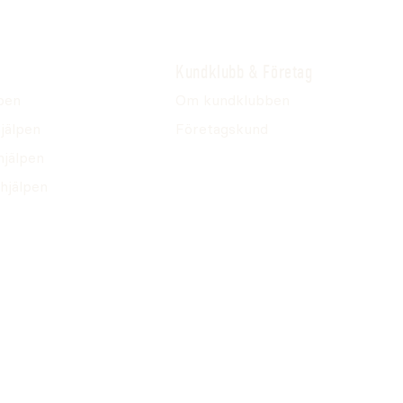
Kundklubb & Företag
pen
Om kundklubben
jälpen
Företagskund
hjälpen
hjälpen