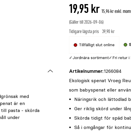
19,95 kr
15,96 kr exkl. mom
(Gäller till 2026-09-06)
Tidigare lägsta pris
39,90 kr
S
Tillfälligt slut online
Jordnära sortiment
Fri retur i
Artikelnummer
1266084
Ekologisk spenat Vroeg Reuze
som babyspenat eller använd
ladgrönsak med
Näringsrik och lättodlad 
spenat är en
Ger riklig skörd under lån
till pasta - skörda
åll under
Skörda tidigt för späd b
Så i omgångar för kontinu