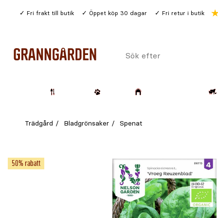
Gå
Fri frakt till butik
Öppet köp 30 dagar
Fri retur i butik
till
huvudinnehållet
Sök
efter
Trädgård
Husdjur
Lantbruk & Skog
Trädgård
Bladgrönsaker
Spenat
50% rabatt