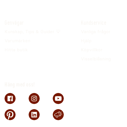
Genvägar
Kundservice
Kunskap, Tips & Guider 💡
Vanliga frågor
Varumärken
Hjälp
Hitta butik
Köpvillkor
Visselblåsning
Häng med oss!