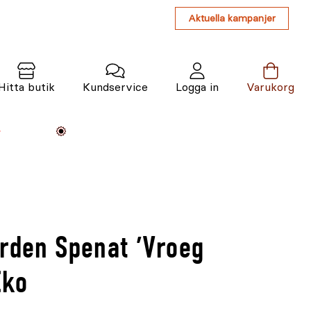
Aktuella kampanjer
Hitta butik
Kundservice
Logga in
Varukorg
Maskiner
Växter
Varumärken
Tjänster
Kunskap
arden Spenat 'Vroeg
Eko