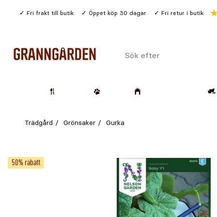
Gå
Fri frakt till butik
Öppet köp 30 dagar
Fri retur i butik
till
huvudinnehållet
Sök
efter
Trädgård
Husdjur
Lantbruk & Skog
Trädgård
Grönsaker
Gurka
50% rabatt