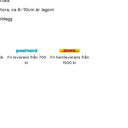
kruka
 stora, ca 8–10cm är lagom
öldagg
tik
Fri leverans från 700
Fri hemleverans från
kr
1500 kr