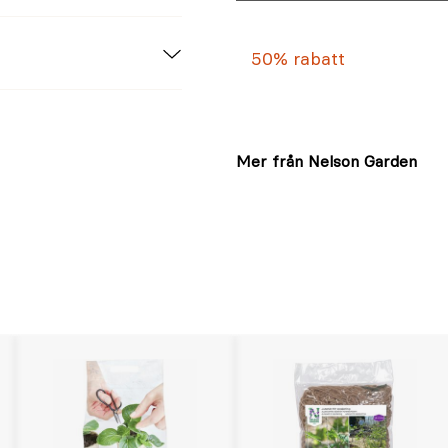
50% rabatt
Mer från Nelson Garden
i–30 juni
ril–30 oktober