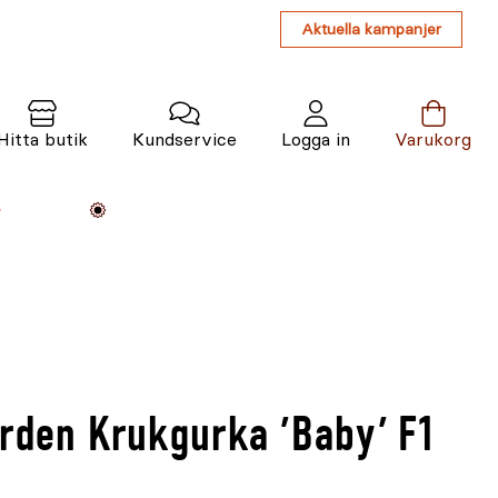
Aktuella kampanjer
Hitta butik
Kundservice
Logga in
Varukorg
Maskiner
Växter
Varumärken
Tjänster
Kunskap
arden Krukgurka 'Baby' F1