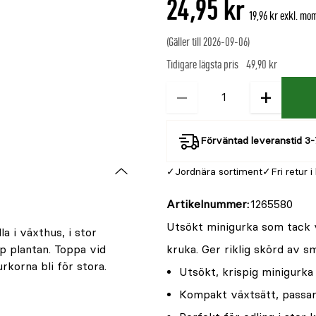
24,95 kr
är
19,96 kr exkl. mo
{0}
av
(Gäller till 2026-09-06)
5
Tidigare lägsta pris
49,90 kr
−
+
Kvantitet
Förväntad leveranstid 3-
Jordnära sortiment
Fri retur i
Artikelnummer
1265580
Utsökt minigurka som tack v
a i växthus, i stor
pp plantan. Toppa vid
kruka. Ger riklig skörd av sm
urkorna bli för stora.
Utsökt, krispig minigurka
Kompakt växtsätt, passa