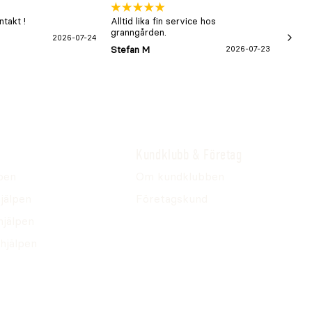
takt !
Alltid lika fin service hos
xx
granngården.
2026-07-24
Hans-B
Stefan M
2026-07-23
Kundklubb & Företag
pen
Om kundklubben
jälpen
Företagskund
hjälpen
hjälpen