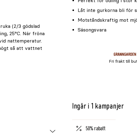
Perfekt för odling i stor 
Låt inte gurkorna bli för
Motståndskraftig mot mj
kruka (2/3 gödslad
Säsongsvara
ning, 25°C. När fröna
 vid nattemperatur.
högt så att vattnet
Fri frakt till bu
Ingår i 1 kampanjer
50% rabatt