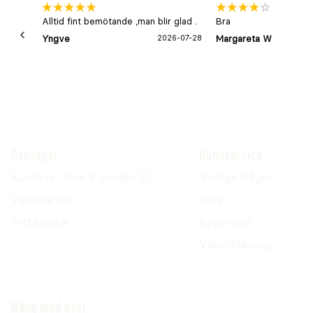
Alltid fint bemötande ,man blir glad .
Bra
Yngve
2026-07-28
Margareta W
Genvägar
Kundservice
Kunskap, Tips & Guider 💡
Vanliga frågor
Varumärken
Hjälp
Hitta butik
Köpvillkor
Visselblåsning
Häng med oss!