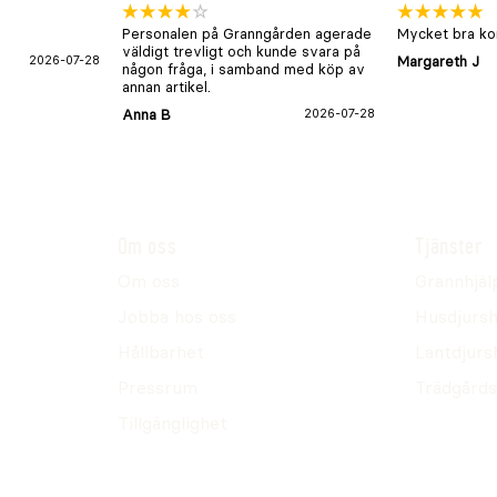
Personalen på Granngården agerade
Mycket bra kon
väldigt trevligt och kunde svara på
2026-07-28
Margareth J
någon fråga, i samband med köp av
annan artikel.
Anna B
2026-07-28
Om oss
Tjänster
Om oss
Grannhjäl
Jobba hos oss
Husdjursh
Hållbarhet
Lantdjurs
Pressrum
Trädgårds
Tillgänglighet