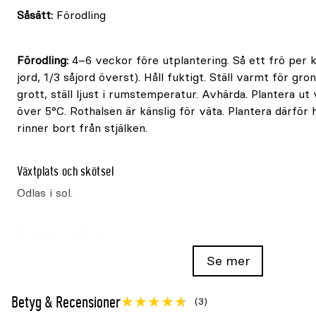
Såsätt:
Förodling
Förodling:
4–6 veckor före utplantering. Så ett frö per 
jord, 1/3 såjord överst). Håll fuktigt. Ställ varmt för gro
grott, ställ ljust i rumstemperatur. Avhärda. Plantera ut
över 5°C. Rothalsen är känslig för väta. Plantera därför 
rinner bort från stjälken.
Växtplats och skötsel
Odlas i sol.
Produktspecifikation
Se mer
Latinskt namn:
Cucumis sativus
Särskild egenskap:
Passar bäst för odling i växthus
Betyg & Recensioner
(3)
Frömängd per påse:
5