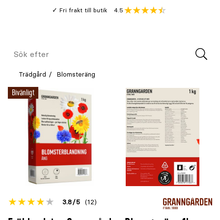
Gå
Genomsnitt
4.5
Fri frakt till butik
kund
till
Öppna
V
recension
huvudinnehållet
Meny
Sök
efter
Trädgård
Blomsteräng
Bivänligt
Betyget
3.8
5
(12)
för
Öppna