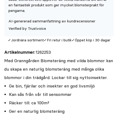
av
en fantastisk produkt som ger mycket blomsterprakt för
pengarna.
5
AI-genererad sammanfattning av kundrecensioner
Verified by Trustvoice
Jordnära sortiment
Fri retur i butik
Öppet köp i 30 dagar
Artikelnummer
1262253
Med Granngården Blomsteräng med vilda blommor kan
du skapa en naturlig blomsteräng med många olika
blommor i din trädgård. Lockar till sig nyttoinsekter.
Ge bin, fjärilar och insekter en god livsmiljö
Kan sås från vår till sensommar
Räcker till: ca 100m²
Ger en naturlig blomsteräng