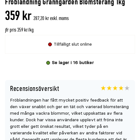
Fröblandning Granngården Blomsteräng 1kg
denna
recensioner
359 kr
produkt
287,20 kr exkl. moms
är
jfr pris 359 kr/kg
{0}
av
Tillfälligt slut online
5
Se lager i 16 butiker
Recensionsöversikt
Betyget
3.8
5
Fröblandningen har fått mycket positiv feedback för att
för
den växer snabbt och ger en tät och varierad blomsteräng
denna
med många vackra blommor, vilket uppskattas av flera
produkt
kunder. Dock har vissa användare upplevt att fröna inte
grott eller gett önskat resultat, vilket tyder på en
är
varierande kvalitet eller påverkan av andra faktorer vid
{0}
sådd. Generellt sett upplever de flesta kunderna att det är