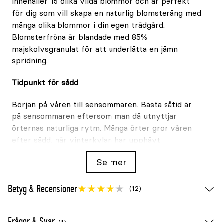
innehåller 15 olika vilda blommor och är perfekt
för dig som vill skapa en naturlig blomsteräng med
många olika blommor i din egen trädgård.
Blomsterfröna är blandade med 85%
majskolvsgranulat för att underlätta en jämn
spridning.
Tidpunkt för sådd
Början på våren till sensommaren. Bästa såtid är
på sensommaren eftersom man då utnyttjar
örternas naturliga rytm. Många örter gror våren
efter sådd, när vinterkylan har upphävt
groningsvilan, under det att andra gror direkt på
Se mer
hösten.
Blomningstid
Betyg & Recensioner
(12)
Börjar blomma cirka 8 veckor efter sådd och fram
tills frosten kommer. Blomställningarna blir 60–
Frågor & Svar