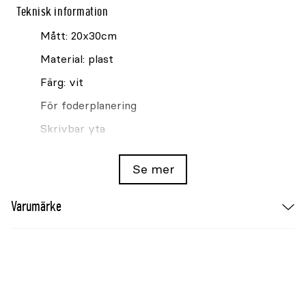
Teknisk information
Mått: 20x30cm
Material: plast
Färg: vit
För foderplanering
Skrivbar yta
Kan torkas av och återanvändas
Se mer
Varumärke