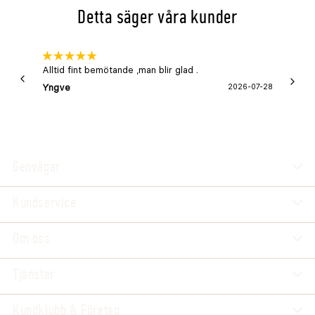
Detta säger våra kunder
Alltid fint bemötande ,man blir glad .
Bra
Yngve
2026-07-28
Marga
Genvägar
Kundservice
Om oss
Tjänster
Kundklubb & Företag