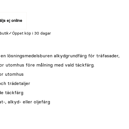
ljs ej online
 butik
Öppet köp i 30 dagar
 en lösningsmedelsburen alkydgrundfärg för träfasader,
or utomhus före målning med vald täckfärg.
tor utomhus
och trädetaljer
de täckfärg
-, alkyd- eller oljefärg