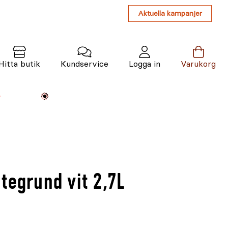
Aktuella kampanjer
Hitta butik
Kundservice
Logga in
Varukorg
Maskiner
Växter
Varumärken
Tjänster
Kunskap
tegrund vit 2,7L