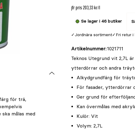
jfr pris 203,33 kr/l
Se lager i 46 butiker
Sä
Jordnära sortiment
Fri retur i
Artikelnummer
1021711
Teknos Utegrund vit 2,7L är
ytterdörrar och andra träyt
Alkydgrundfärg för träy
För fasader, ytterdörrar 
Ger grund för efterföljan
ärg för trä,
exempelvis
Kan övermålas med akrylat
re ska målas med
Kulör: Vit
Volym: 2,7L