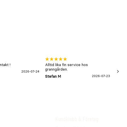
takt !
Alltid lika fin service hos
xx
granngården.
2026-07-24
Hans-B
Stefan M
2026-07-23
Kundklubb & Företag