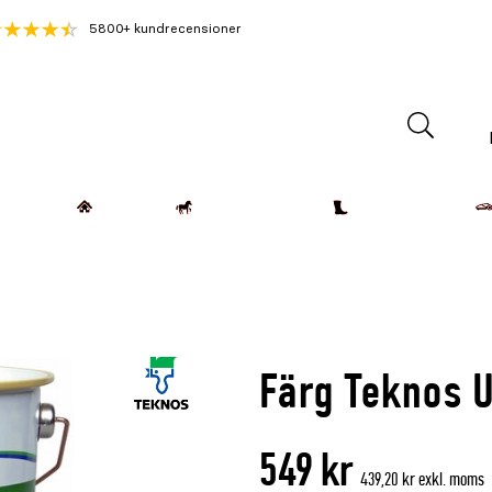
5800+ kundrecensioner
Lantdjur
Hemmet
Häst & Ryttare
Kläder & Skor
Färg Teknos U
549 kr
439,20 kr exkl. moms