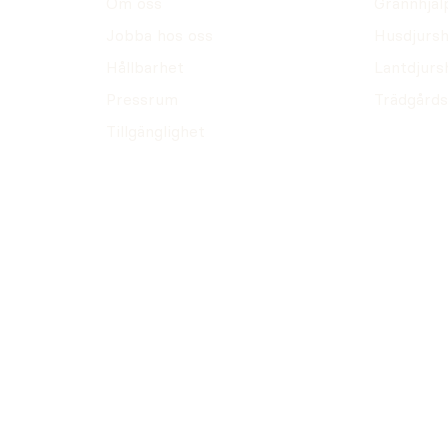
Om oss
Grannhjäl
Jobba hos oss
Husdjursh
Hållbarhet
Lantdjurs
Pressrum
Trädgårds
Tillgänglighet