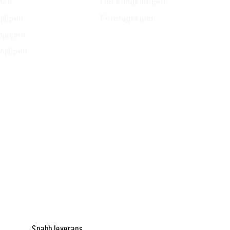
pen
Om kundklubben
jälpen
Företagskund
hjälpen
hjälpen
Snabb leverans