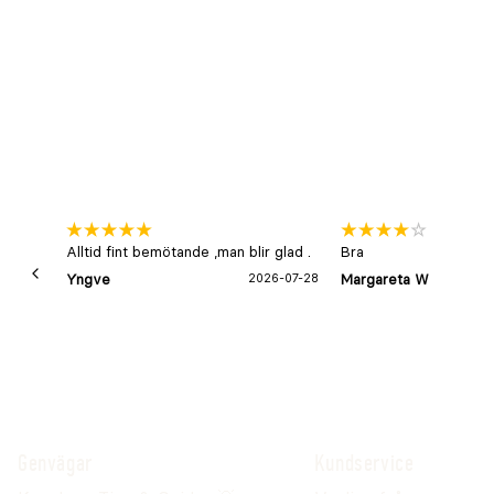
Alltid fint bemötande ,man blir glad .
Bra
Yngve
2026-07-28
Margareta W
Genvägar
Kundservice