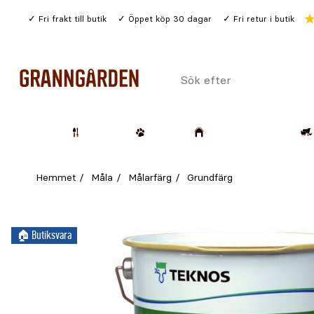
Gå
Fri frakt till butik
Öppet köp 30 dagar
Fri retur i butik
till
huvudinnehållet
Sök
efter
Trädgård
Husdjur
Lantbruk & Skog
Hemmet
Måla
Målarfärg
Grundfärg
🏠︎ Butiksvara