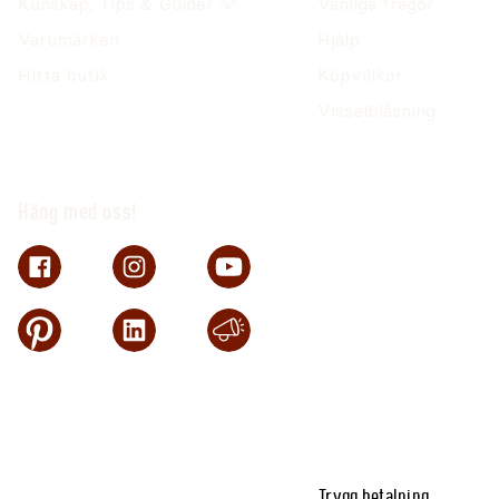
Kunskap, Tips & Guider 💡
Vanliga frågor
Varumärken
Hjälp
Hitta butik
Köpvillkor
Visselblåsning
Häng med oss!
Trygg betalning