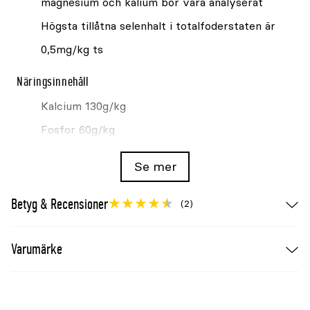
magnesium och kalium bör vara analyserat
Högsta tillåtna selenhalt i totalfoderstaten är
0,5mg/kg ts
Näringsinnehåll
Kalcium 130g/kg
Fosfor 60g/kg
Ca/P 2,2
Se mer
Magnesium 70g/kg
Kalium 2,5g/kg
Betyg & Recensioner
(2)
Natrium 110g/kg
Varumärke
Svavel 6g/kg
Vitaminer och spårämnen
Zink 5000mg/kg