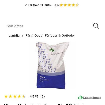
Gå
Genomsnitt
4.5
Fri frakt till butik
kund
till
Öppna
V
recension
huvudinnehållet
Meny
Sök
efter
Lantdjur
Får & Get
Fårfoder & Getfoder
Betyget
4.5
5
(2)
för
Öppna