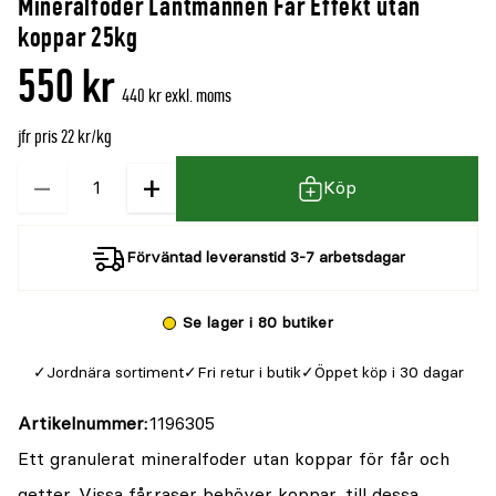
Mineralfoder Lantmännen Får Effekt utan
denna
recensioner
koppar 25kg
produkt
550 kr
är
440 kr exkl. moms
{0}
jfr pris 22 kr/kg
av
5
−
+
Kvantitet
Köp
Förväntad leveranstid 3-7 arbetsdagar
Se lager i 80 butiker
Jordnära sortiment
Fri retur i butik
Öppet köp i 30 dagar
Artikelnummer
1196305
Ett granulerat mineralfoder utan koppar för får och
getter. Vissa fårraser behöver koppar, till dessa