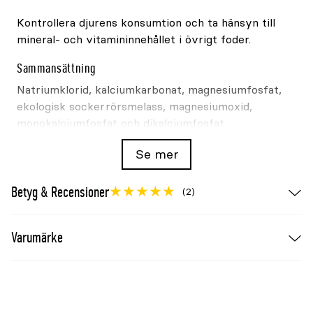
Kontrollera djurens konsumtion och ta hänsyn till
mineral- och vitamininnehållet i övrigt foder.
Sammansättning
Natriumklorid, kalciumkarbonat, magnesiumfosfat,
ekologisk sockerrörsmelass, magnesiumoxid,
monokalciumfosfat och dikalciumfosfat.
Analytiska beståndsdelar
Se mer
Beståndsdel
Halt
Betyg & Recensioner
(2)
Kalcium
10,0%
Fosfor
5,0%
Varumärke
Magnesium
8,5%
Natrium
10,0%
Ca/P
2