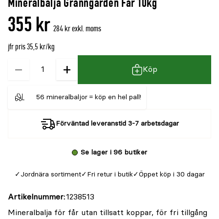
Mineralbalja Granngården Får 10kg
denna
recensioner
355 kr
produkt
284 kr exkl. moms
är
jfr pris 35,5 kr/kg
{0}
av
−
+
Kvantitet
Köp
5
56 mineralbaljor = köp en hel pall!
Förväntad leveranstid 3-7 arbetsdagar
Se lager i 96 butiker
Jordnära sortiment
Fri retur i butik
Öppet köp i 30 dagar
Artikelnummer
1238513
Mineralbalja för får utan tillsatt koppar, för fri tillgång