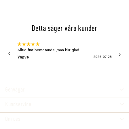
Detta säger våra kunder
Alltid fint bemötande ,man blir glad .
Bra
Yngve
2026-07-28
Marga
Genvägar
Kundservice
Om oss