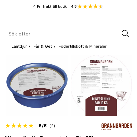
Gå
Genomsnitt
4.5
Fri frakt till butik
kund
till
Öppna
V
recension
huvudinnehållet
Meny
Sök
efter
Lantdjur
Får & Get
Fodertillskott & Mineraler
Betyget
5
5
(2)
för
Öppna