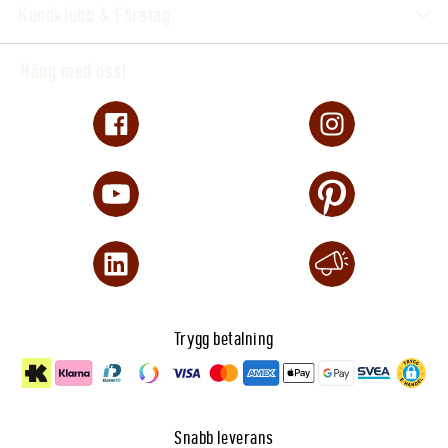
Kundklubb & Företag
Skötsel
Maskintvättas i 40°C på skonsamt program. Stäng
Häng med oss!
kardborrespännena före tvätt och använd
tvättmedel utan blekmedel eller mjukmedel.
Kemtvätta, stryk eller torktumla inte. Lufttorkas
enligt produktens skötselanvisning.
Varumärke
Back on Track
Modell
Opal
Produkttyp
Arbetsdamasker
Teknologi
Welltex®
Passform
Anatomiskt formad
Trygg betalning
Fyllning
Stötabsorberande SBR
Yta
Smutsavvisande
Stängning
Kraftiga kardborrespännen
Användning
Ridning, körning, longering och annan aktivitet
Snabb leverans