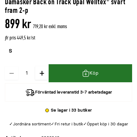
Damasker Back on Track Opal Welltex® svart
fram 2-p
899 kr
719,20 kr exkl. moms
jfr pris 449,5 kr/st
Välj
Välj
färg
storlek
−
+
Kvantitet
Köp
Förväntad leveranstid 3-7 arbetsdagar
Se lager i 33 butiker
Jordnära sortiment
Fri retur i butik
Öppet köp i 30 dagar