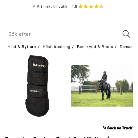
Gå
Genomsnitt
4.5
Fri frakt till butik
kund
till
Öppna
V
recension
huvudinnehållet
Meny
Sök
efter
Häst & Ryttare
Hästutrustning
Benskydd & Boots
Damask &