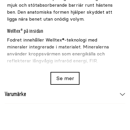
mjuk och stötabsorberande barriär runt hästens
ben. Den anatomiska formen hjälper skyddet att
ligga nära benet utan onödig volym.
Welltex® på insidan
Fodret innehåller Welltex®-teknologi med
mineraler integrerade i materialet. Mineralerna
använder kroppsvärmen som energikälla och
reflekterar långvågig infraröd energi, FIR.
Den reflekterade energin kan bidra till ökad
Se mer
blodgenomströmning samt stödja komfort,
rörlighet och återhämtning.
Varumärke
Smutsavvisande yta och kraftiga kardborrespännen
Yttermaterialet är smutsavvisande och enkelt att
hålla rent mellan användningarna. Kraftiga
kardborrespännen gör damaskerna smidiga att ta
på och av och hjälper dem att sitta stadigt under