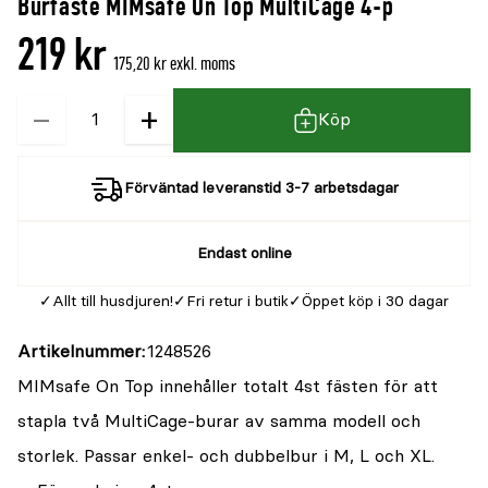
Burfäste MIMsafe On Top MultiCage 4-p
219 kr
175,20 kr exkl. moms
−
+
Kvantitet
Köp
Förväntad leveranstid 3-7 arbetsdagar
Endast online
Allt till husdjuren!
Fri retur i butik
Öppet köp i 30 dagar
Artikelnummer
1248526
MIMsafe On Top innehåller totalt 4st fästen för att
stapla två MultiCage-burar av samma modell och
storlek. Passar enkel- och dubbelbur i M, L och XL.