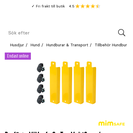
Gå
Genomsnitt
4.5
Fri frakt till butik
kund
till
Öppna
V
recension
huvudinnehållet
Meny
Sök
efter
Husdjur
Hund
Hundburar & Transport
Tillbehör Hundbur
Endast online