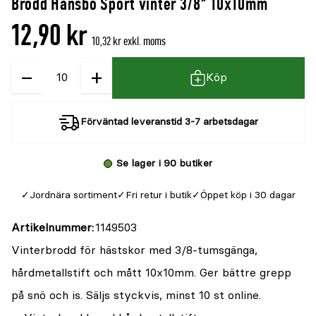
Brodd Hansbo Sport vinter 3/8" 10x10mm
denna
recensioner
12,90 kr
produkt
10,32 kr exkl. moms
är
−
+
Kvantitet
{0}
Köp
av
5
Förväntad leveranstid 3-7 arbetsdagar
Se lager i 90 butiker
Jordnära sortiment
Fri retur i butik
Öppet köp i 30 dagar
Artikelnummer
1149503
Vinterbrodd för hästskor med 3/8-tumsgänga,
hårdmetallstift och mått 10x10mm. Ger bättre grepp
på snö och is. Säljs styckvis, minst 10 st online.