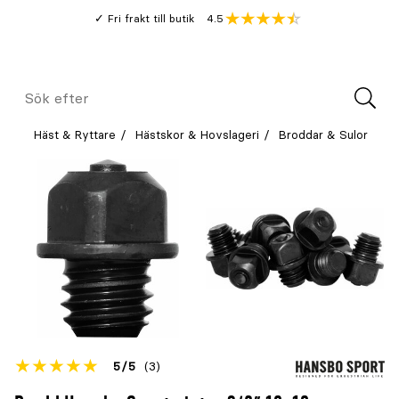
Gå
Genomsnitt
4.5
Fri frakt till butik
kund
till
Öppna
V
recension
huvudinnehållet
Meny
Sök
efter
Häst & Ryttare
Hästskor & Hovslageri
Broddar & Sulor
Betyget
5
5
(3)
för
Öppna