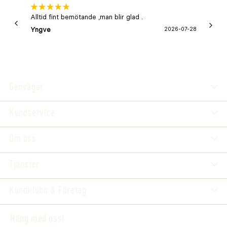
Alltid fint bemötande ,man blir glad .
Bra
Yngve
2026-07-28
Marga
Genvägar
Kundservice
Om oss
Tjänster
Kundklubb & Företag
Häng med oss!