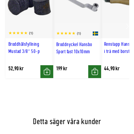
Scro
(1)
(1)
till
Broddhålsfyllning
Renstapp Hansbo
Broddnyckel Hansbo
hög
Mustad 3/8'' 50-p
i trä med borste
Sport fast 10x10mm
52,90 kr
199 kr
44,90 kr
Köp
Köp
Detta säger våra kunder