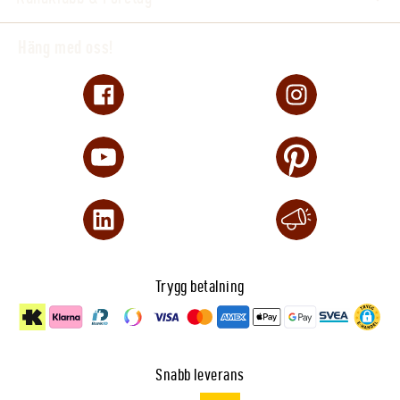
Häng med oss!
Trygg betalning
Snabb leverans