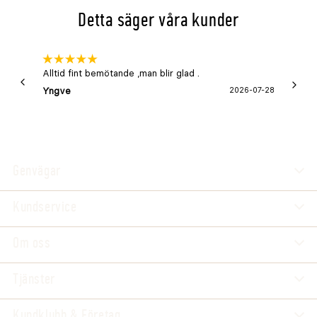
Detta säger våra kunder
Alltid fint bemötande ,man blir glad .
Bra
Yngve
2026-07-28
Marga
Genvägar
Kundservice
Om oss
Tjänster
Kundklubb & Företag