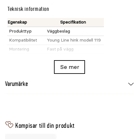
Teknisk information
Egenskap
Specifikation
Produkttyp
Väggbeslag
Kompatibilitet
Young Line hink modell 119
Montering
Fast på vägg
Hink
Ingår inte
Se mer
Infästningsskruv
Väljs efter underlag
Se även
Varumärke
Foder- och vattenhink Young Line modell 119
20L
Kompisar till din produkt