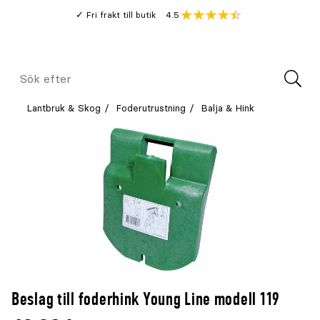
Gå
Genomsnitt
4.5
Fri frakt till butik
kund
till
Öppna
V
recension
huvudinnehållet
Meny
Sök
efter
Lantbruk & Skog
Foderutrustning
Balja & Hink
Beslag till foderhink Young Line modell 119