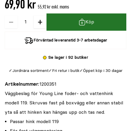
69,90 kr
55,92 kr exkl. moms
−
+
Kvantitet
Köp
Förväntad leveranstid 3-7 arbetsdagar
Se lager i 92 butiker
Jordnära sortiment
Fri retur i butik
Öppet köp i 30 dagar
Artikelnummer
1200351
Väggbeslag för Young Line foder- och vattenhink
modell 119. Skruvas fast på boxvägg eller annan stabil
yta så att hinken kan hängas upp och tas ned.
Passar hink modell 119
För fast väggmontering