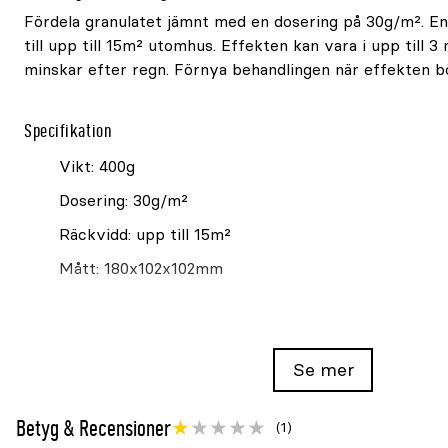
Fördela granulatet jämnt med en dosering på 30g/m². E
till upp till 15m² utomhus. Effekten kan vara i upp till 
minskar efter regn. Förnya behandlingen när effekten bö
Specifikation
Vikt: 400g
Dosering: 30g/m²
Räckvidd: upp till 15m²
Mått: 180x102x102mm
Spray för fasta ytor:
Avskräckningsmedel Silverline Repellis S katt & hund 5
Se mer
Välj rätt utförande
Betyg & Recensioner
(1)