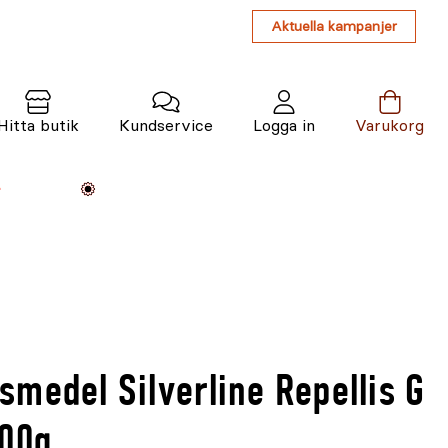
Aktuella kampanjer
Hitta butik
Kundservice
Logga in
Varukorg
Maskiner
Växter
Varumärken
Tjänster
Kunskap
medel Silverline Repellis G
400g