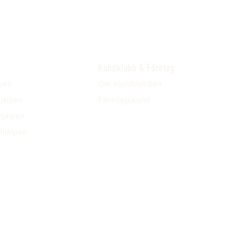
Kundklubb & Företag
pen
Om kundklubben
jälpen
Företagskund
hjälpen
hjälpen