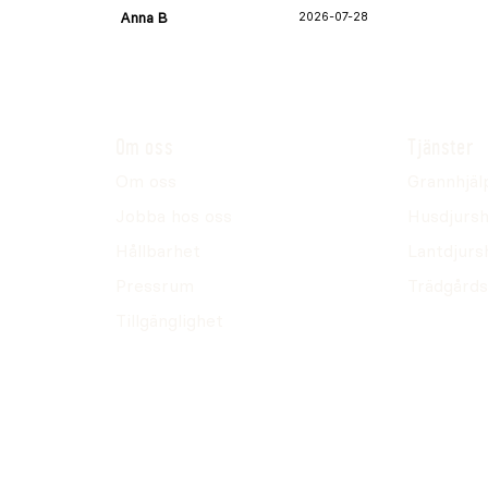
Anna B
2026-07-28
Om oss
Tjänster
Om oss
Grannhjäl
Jobba hos oss
Husdjursh
Hållbarhet
Lantdjurs
Pressrum
Trädgårds
Tillgänglighet