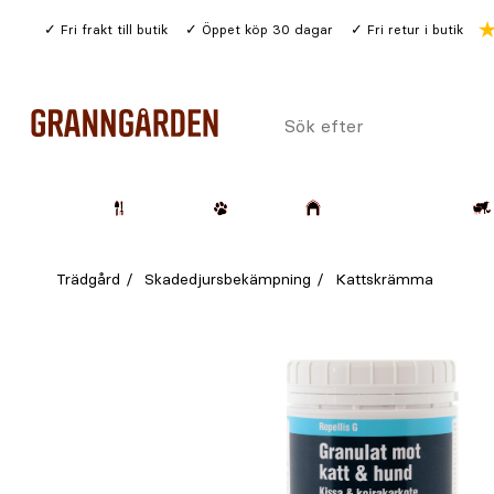
Gå
Fri frakt till butik
Öppet köp 30 dagar
Fri retur i butik
till
huvudinnehållet
Sök
efter
Trädgård
Husdjur
Lantbruk & Skog
Trädgård
Skadedjursbekämpning
Kattskrämma