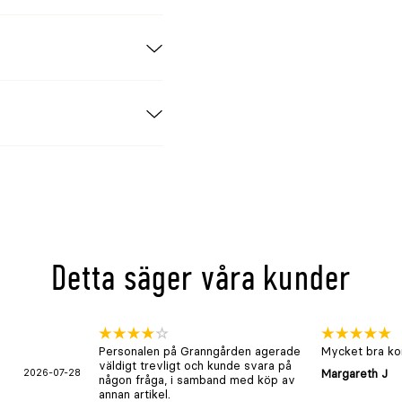
0ml är ett
ulatet används i
or där katt eller
d etiketten och
Detta säger våra kunder
Personalen på Granngården agerade
Mycket bra kon
väldigt trevligt och kunde svara på
2026-07-28
Margareth J
någon fråga, i samband med köp av
annan artikel.