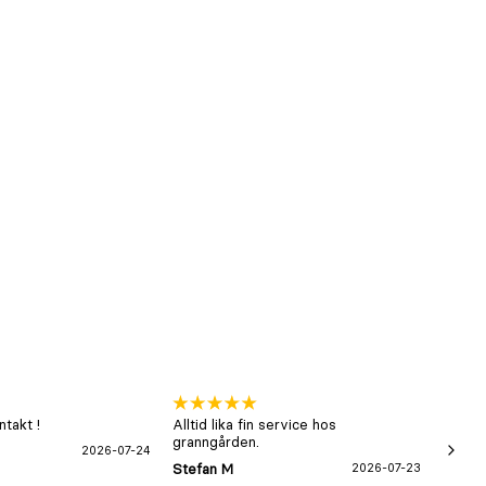
takt !
Alltid lika fin service hos
xx
granngården.
2026-07-24
Hans-B
Stefan M
2026-07-23