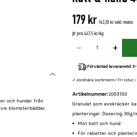
är
{0}
179 kr
av
143,20 kr exkl. moms
5
jfr pris 447,5 kr/kg
−
+
Kvantitet
Förväntad leveranstid 3-
Jordnära sortiment
Fri retur i
Artikelnummer
2003193
ter och hundar från
Granulat som avskräcker ka
lvis blomsterbäddar,
planteringar. Dosering 30g/m
Mot katt och hund
För rabatter och planteri