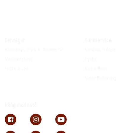
Genvägar
Kundservice
Kunskap, Tips & Guider 💡
Vanliga frågor
Varumärken
Hjälp
Hitta butik
Köpvillkor
Visselblåsning
Häng med oss!