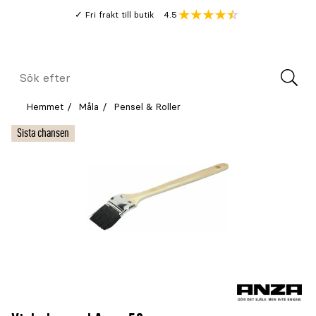
Gå
Genomsnitt
4.5
Fri frakt till butik
kund
till
Öppna
V
recension
huvudinnehållet
Meny
Sök
efter
Hemmet
Måla
Pensel & Roller
Sista chansen