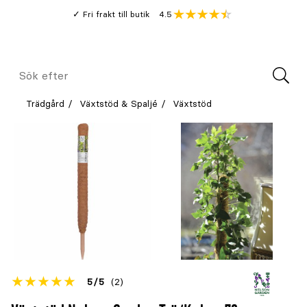
Gå
Genomsnitt
4.5
Fri frakt till butik
kund
till
Öppna
V
recension
huvudinnehållet
Meny
Sök
efter
Trädgård
Växtstöd & Spaljé
Växtstöd
Betyget
5
5
(2)
för
Öppna