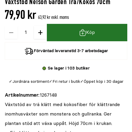
Växtstöd Nelson Garden Trä/Kokos 70cm
denna
recensioner
79,90 kr
produkt
63,92 kr exkl. moms
är
−
+
Kvantitet
{0}
Köp
av
5
Förväntad leveranstid 3-7 arbetsdagar
Se lager i 103 butiker
Jordnära sortiment
Fri retur i butik
Öppet köp i 30 dagar
Artikelnummer
1267148
Växtstöd av trä klätt med kokosfiber för klättrande
inomhusväxter som monstera och gullranka. Ger
plantan stöd att växa uppåt. Höjd 70cm i krukan.