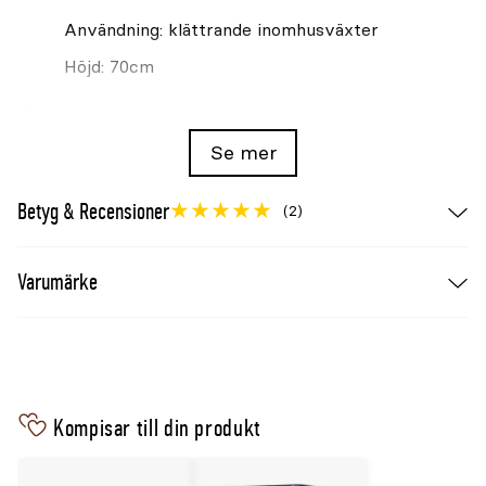
Användning: klättrande inomhusväxter
Höjd: 70cm
Se även
Se mer
Växtstöd Nelson Garden Trä/Kokos 90cm
Bindtråd Nelson Garden Jute Twister natur
Betyg & Recensioner
(2)
5m
Tomatclips Nelson Garden plast grön 20-p
Varumärke
Kompisar till din produkt