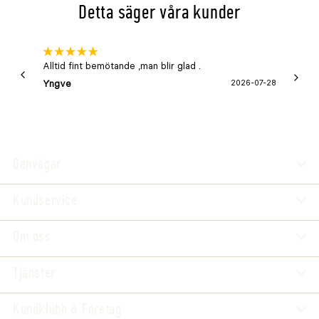
Detta säger våra kunder
Alltid fint bemötande ,man blir glad .
Bra
Yngve
2026-07-28
Marga
Genvägar
Kundservice
Om oss
Tjänster
Kundklubb & Företag