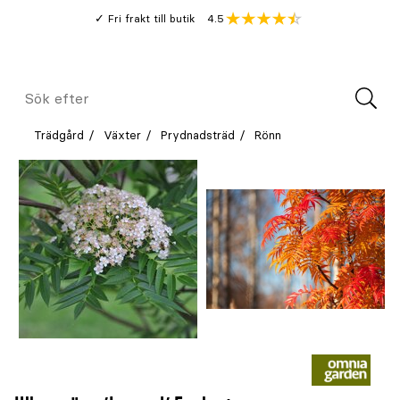
Gå
Genomsnitt
4.5
Fri frakt till butik
kund
till
Öppna
V
recension
huvudinnehållet
Meny
Sök
efter
Trädgård
Växter
Prydnadsträd
Rönn