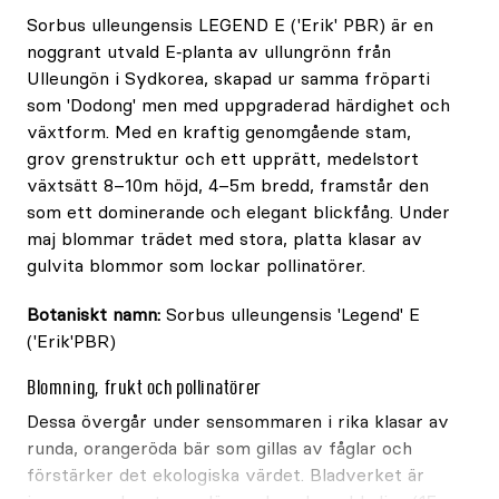
Sorbus ulleungensis LEGEND E ('Erik' PBR) är en
noggrant utvald E‑planta av ullungrönn från
Ulleungön i Sydkorea, skapad ur samma fröparti
som 'Dodong' men med uppgraderad härdighet och
växtform. Med en kraftig genomgående stam,
grov grenstruktur och ett upprätt, medelstort
växtsätt 8–10m höjd, 4–5m bredd, framstår den
som ett dominerande och elegant blickfång. Under
maj blommar trädet med stora, platta klasar av
gulvita blommor som lockar pollinatörer.
Botaniskt namn:
Sorbus ulleungensis 'Legend' E
('Erik'PBR)
Blomning, frukt och pollinatörer
Dessa övergår under sensommaren i rika klasar av
runda, orangeröda bär som gillas av fåglar och
förstärker det ekologiska värdet. Bladverket är