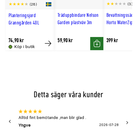
Scro
E-planta är en svensk kvalitetsbeteckning för
(3)
(28)
växter som är utvalda för svenska
till
Träduppbindare Nelson
Bevattningssäck
Planteringsjord
odlingsförhållanden. Växtmaterialet uppfyller
hög
Garden plastväv 3m
Horto WaterZip 7
Granngården 40L
fastställda krav på bland annat sort- eller
artäkthet, sundhet och odlingsvärde.
74,90 kr
59,90 kr
399 kr
Växtfakta
Köp i butik
Köp
Köp
Egenskap
Botaniskt namn
Sorbus ulleungensis 'Legen
Svenskt namn
ullungrönn 'Legend'
Kvalitetsbeteckning
E-planta
Detta säger våra kunder
Utmärkande produktegenskaper
höstfärg, bär, för pollinatö
Användningsområden
solitär, park, stadsträd
Växtsätt
kraftigt, grovt, luftigt
Alltid fint bemötande ,man blir glad .
Bra
Utförande (utr=ungträd, SH=stamhöjd)
Utr 150–200
Yngve
2026-07-28
Marga
Krukstorlek (cm)
22–27