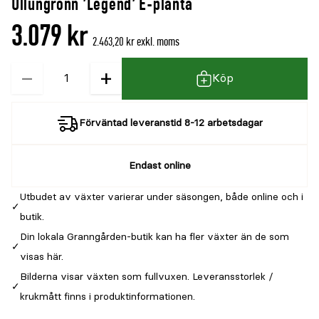
Ullungrönn 'Legend' E-planta
3.079 kr
2.463,20 kr exkl. moms
−
+
Kvantitet
Köp
Förväntad leveranstid 8-12 arbetsdagar
Endast online
Utbudet av växter varierar under säsongen, både online och i
butik.
Din lokala Granngården-butik kan ha fler växter än de som
visas här.
Bilderna visar växten som fullvuxen. Leveransstorlek /
krukmått finns i produktinformationen.