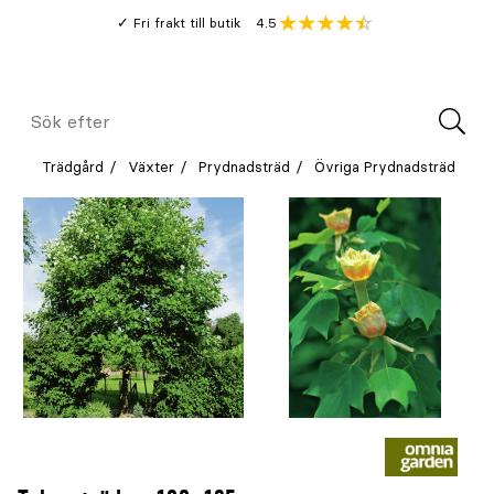
Gå
Genomsnitt
4.5
Fri frakt till butik
kund
till
Öppna
V
recension
huvudinnehållet
Meny
Sök
efter
Trädgård
Växter
Prydnadsträd
Övriga Prydnadsträd