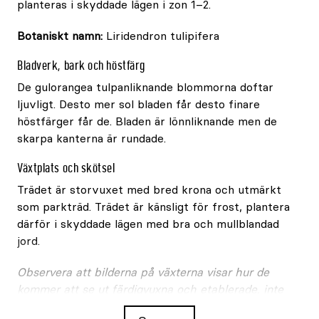
planteras i skyddade lägen i zon 1–2.
Botaniskt namn:
Liridendron tulipifera
Bladverk, bark och höstfärg
De gulorangea tulpanliknande blommorna doftar
ljuvligt. Desto mer sol bladen får desto finare
höstfärger får de. Bladen är lönnliknande men de
skarpa kanterna är rundade.
Växtplats och skötsel
Trädet är storvuxet med bred krona och utmärkt
som parkträd. Trädet är känsligt för frost, plantera
därför i skyddade lägen med bra och mullblandad
jord.
Observera att bilderna på växterna visar hur de
kommer att se ut färdigvuxna och etablerade, inte
hur de ser ut vid leverans.