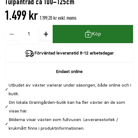
Tulpanträd ca 100–125cm
1.499 kr
1.199,20 kr exkl. moms
−
+
Kvantitet
Köp
Förväntad leveranstid 8-12 arbetsdagar
Endast online
Utbudet av växter varierar under säsongen, både online och i
butik.
Din lokala Granngården-butik kan ha fler växter än de som
visas här.
Bilderna visar växten som fullvuxen. Leveransstorlek /
krukmått finns i produktinformationen.