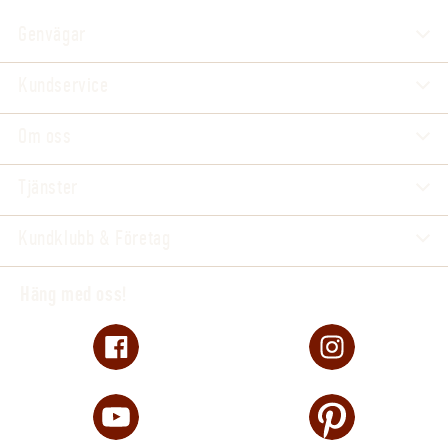
Genvägar
Kundservice
Om oss
Tjänster
Kundklubb & Företag
Häng med oss!