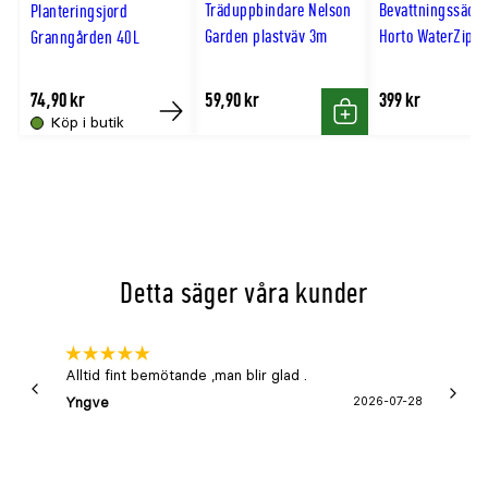
Träduppbindare Nelson
Bevattningssäck
Planteringsjord
hög
Garden plastväv 3m
Horto WaterZip 7
Granngården 40L
74,90 kr
59,90 kr
399 kr
Köp i butik
Köp
Köp
Detta säger våra kunder
Alltid fint bemötande ,man blir glad .
Bra
Yngve
2026-07-28
Marga