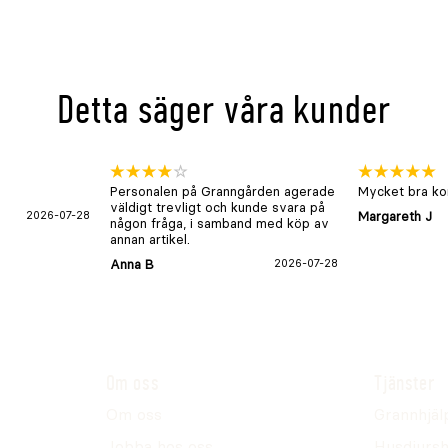
Detta säger våra kunder
Personalen på Granngården agerade
Mycket bra kon
väldigt trevligt och kunde svara på
2026-07-28
Margareth J
någon fråga, i samband med köp av
annan artikel.
Anna B
2026-07-28
Om oss
Tjänster
Om oss
Grannhjäl
Jobba hos oss
Husdjursh