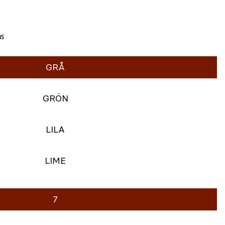
ms
GRÅ
GRÖN
LILA
LIME
7