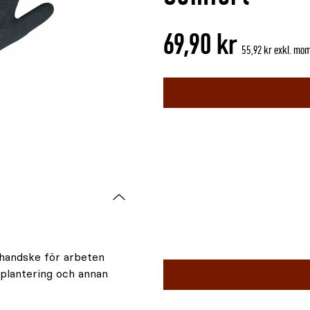
är
{0}
69,90 kr
av
55,92 kr exkl. mo
5
Välj
färg
Välj
handske för arbeten
storlek
 plantering och annan