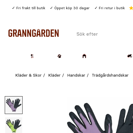
Gå
Fri frakt till butik
Öppet köp 30 dagar
Fri retur i butik
till
huvudinnehållet
Sök
efter
Trädgård
Husdjur
Lantbruk & Skog
Kläder & Skor
Kläder
Handskar
Trädgårdshandskar