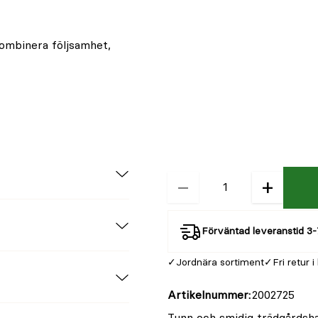
kombinera följsamhet,
−
+
Kvantitet
Förväntad leveranstid 3-
Jordnära sortiment
Fri retur i
Artikelnummer
2002725
Tunn och smidig trädgårdsh