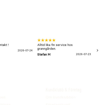
takt !
Alltid lika fin service hos
xx
granngården.
2026-07-24
Hans-B
Stefan M
2026-07-23
Kundklubb & Företag
pen
Om kundklubben
jälpen
Företagskund