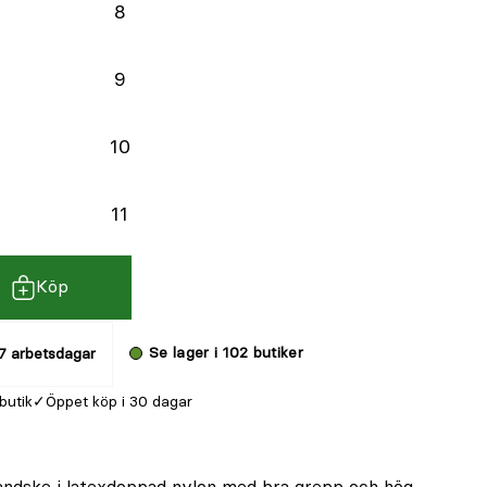
8
9
10
11
Köp
Se lager i 102 butiker
7 arbetsdagar
 butik
Öppet köp i 30 dagar
andske i latexdoppad nylon med bra grepp och hög