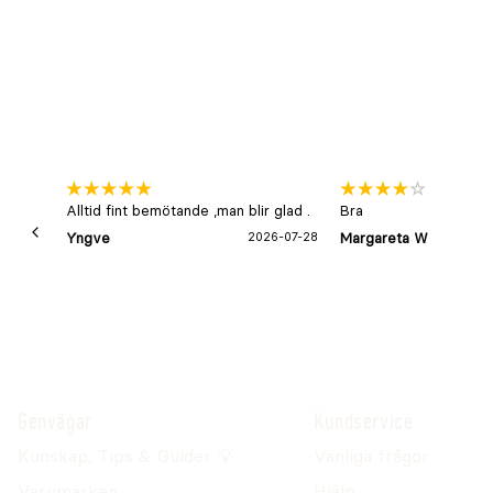
Alltid fint bemötande ,man blir glad .
Bra
Yngve
2026-07-28
Margareta W
Genvägar
Kundservice
Kunskap, Tips & Guider 💡
Vanliga frågor
Varumärken
Hjälp