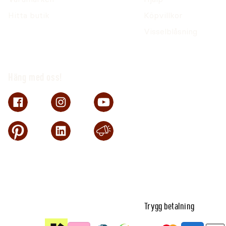
Hitta butik
Köpvillkor
Visselblåsning
Häng med oss!
Trygg betalning