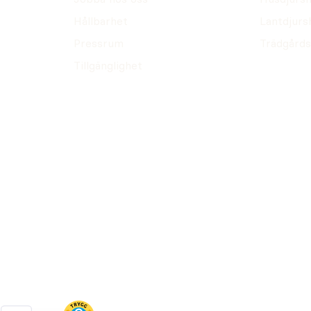
Hållbarhet
Lantdjurs
Pressrum
Trädgårds
Tillgänglighet