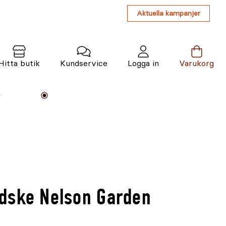
Aktuella kampanjer
Hitta butik
Kundservice
Logga in
Varukorg
Maskiner
Växter
Varumärken
Tjänster
Kunskap
dske Nelson Garden