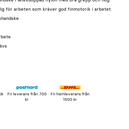
ig för arbeten som kräver god finmotorik i arbetet.
dshandske
rbete
rävs
tik
Fri leverans från 700
Fri hemleverans från
kr
1500 kr