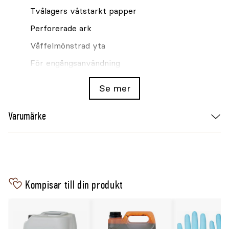
Tvålagers våtstarkt papper
Perforerade ark
Våffelmönstrad yta
För engångsanvändning
Se även
Se mer
Torkduk DeLaval Softcel 6x500-p
Varumärke
Kompisar till din produkt