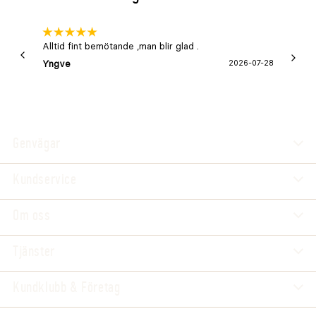
Alltid fint bemötande ,man blir glad .
Bra
Yngve
2026-07-28
Marga
Genvägar
Kundservice
Om oss
Tjänster
Kundklubb & Företag