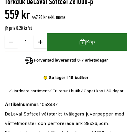
Torkduk DeLaval Softcel 2x1000-p
559 kr
447,20 kr exkl. moms
jfr pris 0,28 kr/st
−
+
Kvantitet
Köp
Förväntad leveranstid 3-7 arbetsdagar
Se lager i 16 butiker
Jordnära sortiment
Fri retur i butik
Öppet köp i 30 dagar
Artikelnummer
1053437
DeLaval Softcel våtstarkt tvålagers juverpapper med
våffelmönster och perforerade ark 38x26,5cm.