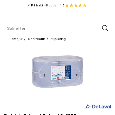
Gå
Genomsnitt
4.5
Fri frakt till butik
kund
till
Öppna
V
recension
huvudinnehållet
Meny
Sök
efter
Lantdjur
Nötkreatur
Mjölkning