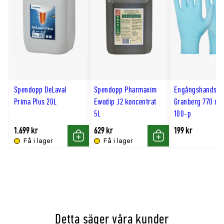
Scro
till
Spendopp DeLaval
Spendopp Pharmaxim
Engångshandska
hög
Prima Plus 20L
Ewodip J2 koncentrat
Granberg 770 nitr
5L
100-p
1.699 kr
629 kr
199 kr
Få i lager
Få i lager
Köp
Köp
Detta säger våra kunder