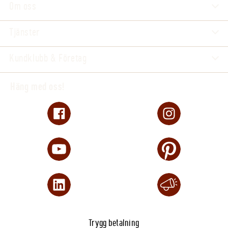
Om oss
Tjänster
Kundklubb & Företag
Häng med oss!
Trygg betalning