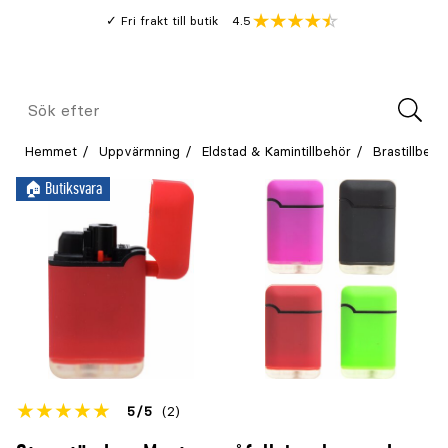
Gå
Genomsnitt
4.5
Fri frakt till butik
kund
till
Öppna
V
recension
huvudinnehållet
Meny
Sök
efter
Hemmet
Uppvärmning
Eldstad & Kamintillbehör
Brastillbehö
🏠︎ Butiksvara
Betyget
5
5
(2)
för
Öppna