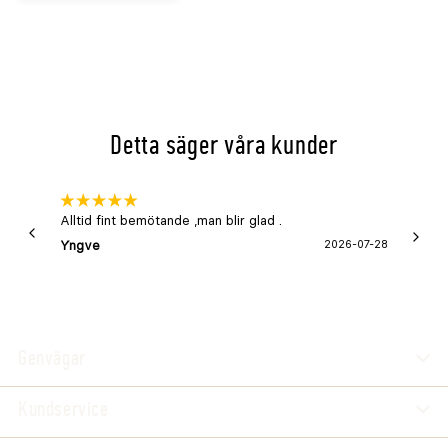
Detta säger våra kunder
Alltid fint bemötande ,man blir glad .
Bra
Yngve
2026-07-28
Marga
Genvägar
Kundservice