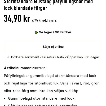
Stormtändare Mustang påfyllningsbar med
denna
recensioner
lock blandade färger
produkt
34,90 kr
är
27,92 kr exkl. moms
{0}
av
Se lager i 96 butiker
5
Säljs ej online
Jordnära sortiment
Fri retur i butik
Öppet köp i 30 dagar
Artikelnummer
2002639
Påfyllningsbar gummibelagd stormtändare med lock
och rejäl låga för utomhusbruk. Säljs i svart, röd, grön
eller rosa färg som inte kan väljas vid köp.
Gummibelagd stormtändare med lock
Påfyllningsbar och med rejäl stormlåga