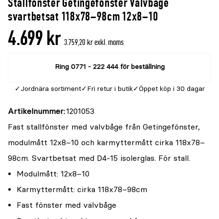
Stallfönster Getingefönster Valvbåge
svartbetsat 118x78–98cm 12x8–10
4.699 kr
3.759,20 kr exkl. moms
Ring 0771 - 222 444 för beställning
Jordnära sortiment
Fri retur i butik
Öppet köp i 30 dagar
Artikelnummer
1201053
Fast stallfönster med valvbåge från Getingefönster,
modulmått 12x8–10 och karmyttermått cirka 118x78–
98cm. Svartbetsat med D4-15 isolerglas. För stall.
Modulmått: 12x8–10
Karmyttermått: cirka 118x78–98cm
Fast fönster med valvbåge