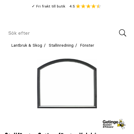
Gå
Genomsnitt
4.5
Fri frakt till butik
kund
till
Öppna
V
recension
huvudinnehållet
Meny
Sök
efter
Lantbruk & Skog
Stallinredning
Fönster