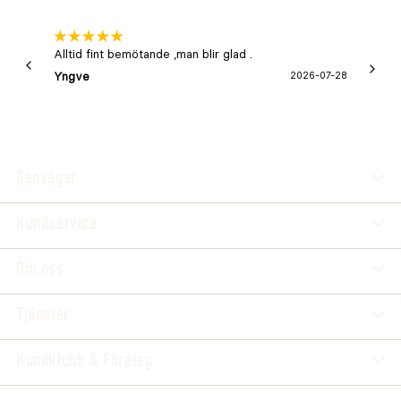
Alltid fint bemötande ,man blir glad .
Bra
Yngve
2026-07-28
Marga
Genvägar
Kundservice
Om oss
Tjänster
Kundklubb & Företag