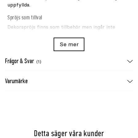
uppfyllda.
Spröjs som tillval
Dekorspröjs finns som tillbehör men ingår inte
med fönstret.
Se mer
Teknisk information
Modell:
Valvbåge
Frågor & Svar
(1)
Modulmått:
12x8–10
Karmyttermått:
Cirka 118x78–98cm
Varumärke
Funktion:
Fast
Ytbehandling:
Svartbetsat
Glas:
D4-15 2-glas isolerglas
Detta säger våra kunder