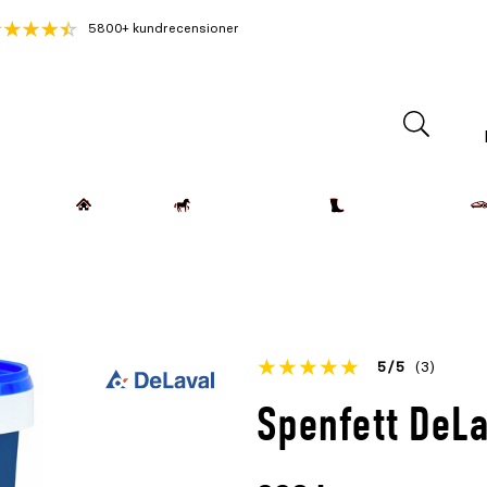
5800+ kundrecensioner
Lantdjur
Hemmet
Häst & Ryttare
Kläder & Skor
Betyget
5
5
(3)
för
Öppna
Spenfett DeLa
denna
recensioner
produkt