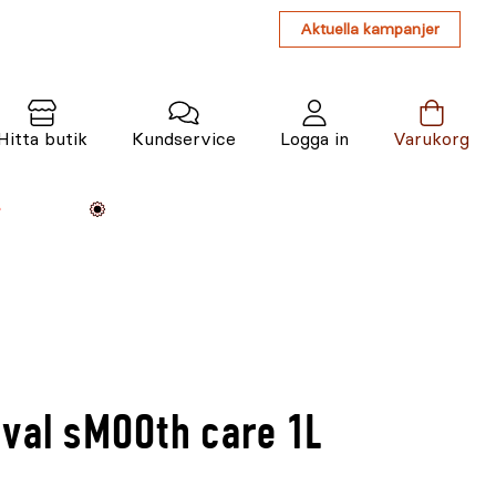
Aktuella kampanjer
Hitta butik
Kundservice
Logga in
Varukorg
Maskiner
Växter
Varumärken
Tjänster
Kunskap
val sMOOth care 1L