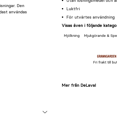
Utan lösningsmedel och a
isningar. Den
Luktfri
ndast användas
För utvärtes användning
Visas även i följande kategor
Mjölkning
Mjukgörande & Spe
Fri frakt till bu
Mer från DeLaval
 eller skada ska