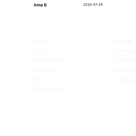
Anna B
2026-07-28
Om oss
Tjänster
Om oss
Grannhjäl
Jobba hos oss
Husdjursh
Hållbarhet
Lantdjurs
Pressrum
Trädgårds
Tillgänglighet