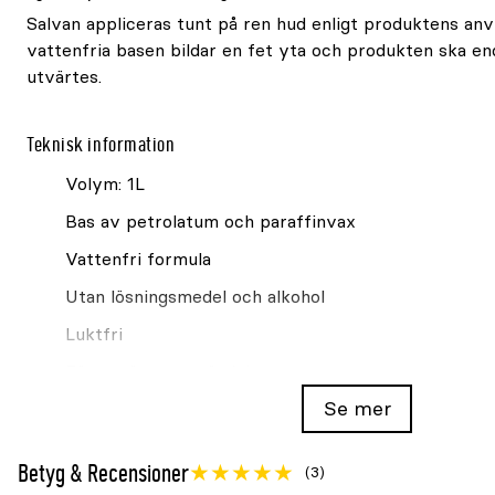
Salvan appliceras tunt på ren hud enligt produktens anv
vattenfria basen bildar en fet yta och produkten ska e
utvärtes.
Teknisk information
Volym: 1L
Bas av petrolatum och paraffinvax
Vattenfri formula
Utan lösningsmedel och alkohol
Luktfri
För utvärtes användning
Se mer
Att tänka på
Betyg & Recensioner
(3)
Använd endast utvärtes enligt etiketten. Vid hudproblem