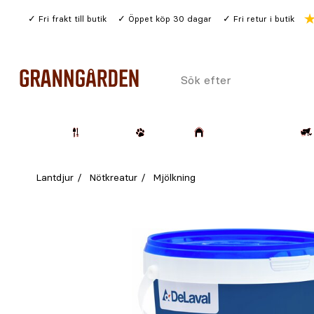
Gå
Fri frakt till butik
Öppet köp 30 dagar
Fri retur i butik
till
huvudinnehållet
Sök
efter
Trädgård
Husdjur
Lantbruk & Skog
Lantdjur
Nötkreatur
Mjölkning