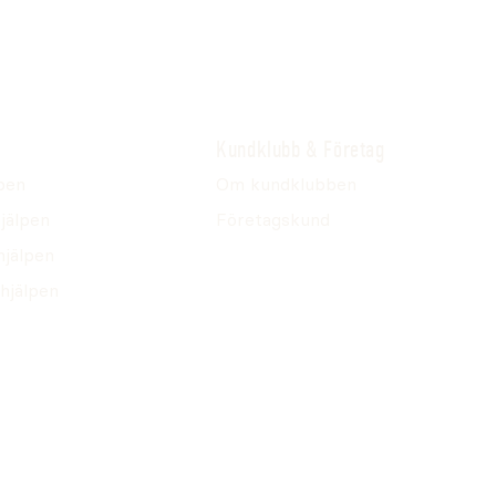
Kundklubb & Företag
pen
Om kundklubben
jälpen
Företagskund
hjälpen
hjälpen