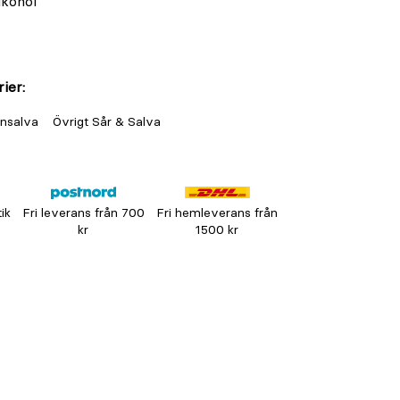
lkohol
ier:
nsalva
Övrigt Sår & Salva
tik
Fri leverans från 700
Fri hemleverans från
kr
1500 kr