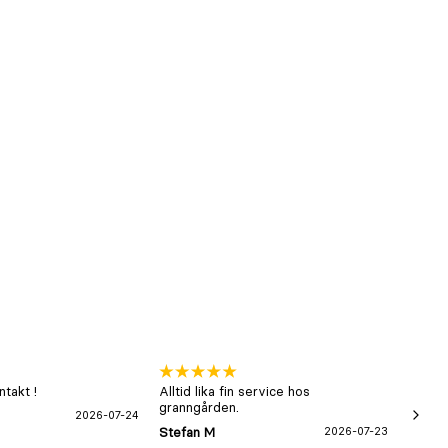
takt !
Alltid lika fin service hos
xx
granngården.
2026-07-24
Hans-B
Stefan M
2026-07-23