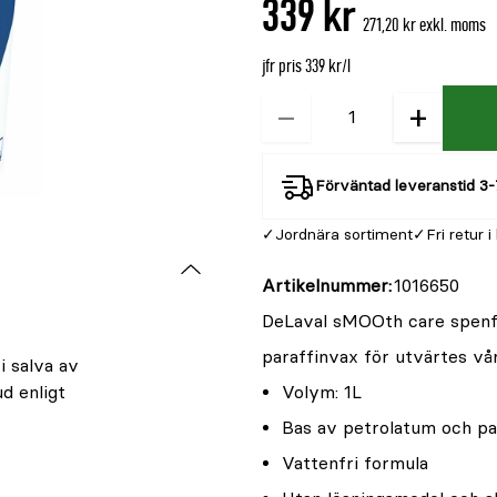
339 kr
är
271,20 kr exkl. moms
{0}
av
jfr pris 339 kr/l
5
−
+
Kvantitet
Förväntad leveranstid 3-
Jordnära sortiment
Fri retur i
Artikelnummer
1016650
DeLaval sMOOth care spenfet
paraffinvax för utvärtes vå
i salva av
d enligt
Volym: 1L
Bas av petrolatum och pa
Vattenfri formula