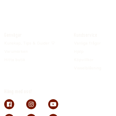
Genvägar
Kundservice
Kunskap, Tips & Guider 💡
Vanliga frågor
Varumärken
Hjälp
Hitta butik
Köpvillkor
Visselblåsning
Häng med oss!