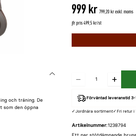
999 kr
799,20 kr exkl. moms
jfr pris 499,5 kr/st
Välj
Välj
färg
storlek
BRUN
−
+
Kvantitet
Förväntad leveranstid 3-
ng och träning. De
gt som den öppna
Jordnära sortiment
Fri retur i
Artikelnummer
1238794
Ett par stötdämpande bruna