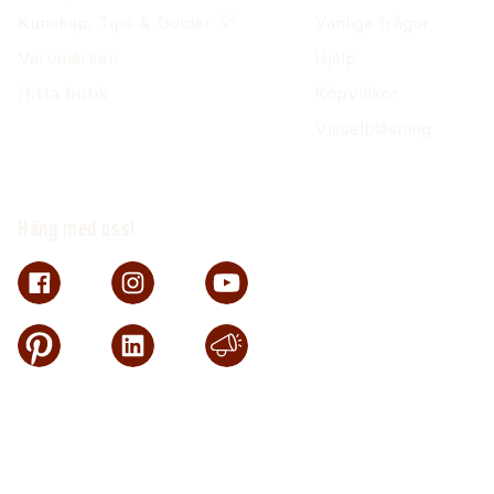
Kunskap, Tips & Guider 💡
Vanliga frågor
Varumärken
Hjälp
Hitta butik
Köpvillkor
Visselblåsning
Häng med oss!