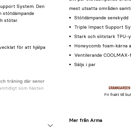
upport System. Den
mest utsatta områden samtid
en stötdämpande
Stötdämpande senskydd
h stötar.
Triple Impact Support S
Stark och slitstark TPU-y
Honeycomb foam-kärna a
cklat för att hjälpa
Ventilerande COOLMAX-
Säljs i par
ch träning där senor
amtidigt som hästen
Fri frakt till bu
Mer från Arma