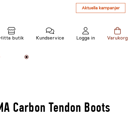
Aktuella kampanjer
Hitta butik
Kundservice
Logga in
Varukorg
Maskiner
Växter
Varumärken
Tjänster
Kunskap
A Carbon Tendon Boots