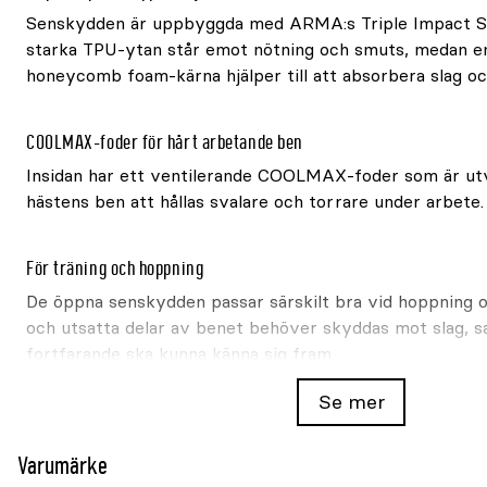
Senskydden är uppbyggda med ARMA:s Triple Impact S
starka TPU-ytan står emot nötning och smuts, medan 
honeycomb foam-kärna hjälper till att absorbera slag oc
COOLMAX-foder för hårt arbetande ben
Insidan har ett ventilerande COOLMAX-foder som är utve
hästens ben att hållas svalare och torrare under arbete.
För träning och hoppning
De öppna senskydden passar särskilt bra vid hoppning o
och utsatta delar av benet behöver skyddas mot slag, s
fortfarande ska kunna känna sig fram.
Se mer
Varumärke
ARMA
Färger
Finns i brun och
svart
Varumärke