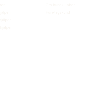
pen
Om kundklubben
jälpen
Företagskund
hjälpen
hjälpen