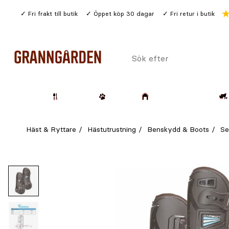
Gå
Fri frakt till butik
Öppet köp 30 dagar
Fri retur i butik
till
huvudinnehållet
Sök
efter
Trädgård
Husdjur
Lantbruk & Skog
Häst & Ryttare
Hästutrustning
Benskydd & Boots
Se