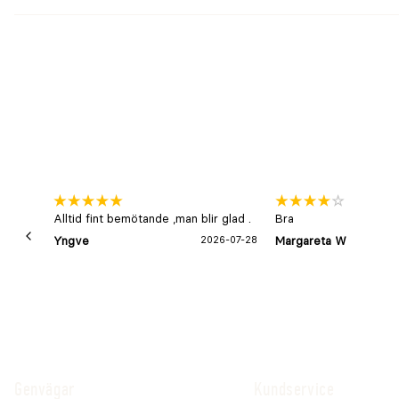
Typ
Öppna senskydd
Skyddssystem
Triple Impact Support System
Ytmaterial
Stark TPU-yta som står emot nötning och smuts
Stötdämpning
Honeycomb foam-kärna
Foder
COOLMAX-foder
Användning
Ridning, träning och hoppning
Antal
2-p
Alltid fint bemötande ,man blir glad .
Bra
Yngve
2026-07-28
Margareta W
Genvägar
Kundservice