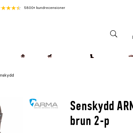
5800+ kundrecensioner
Lantdjur
Hemmet
Häst & Ryttare
Kläder & Skor
nskydd
Senskydd ARM
brun 2-p