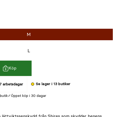
M
L
Köp
Se lager i 13 butiker
7 arbetsdagar
 butik
Öppet köp i 30 dagar
 lättviktssenskydd från Shires som skyddar benens