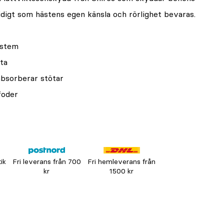
igt som hästens egen känsla och rörlighet bevaras.
ystem
ta
bsorberar stötar
foder
tik
Fri leverans från 700
Fri hemleverans från
kr
1500 kr