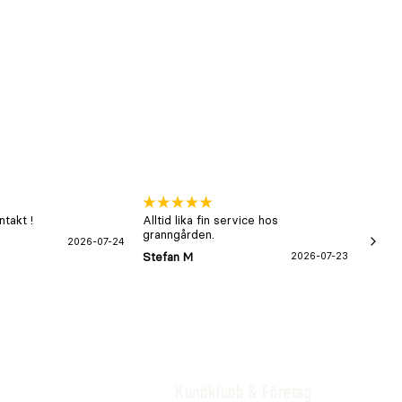
takt !
Alltid lika fin service hos
xx
granngården.
2026-07-24
Hans-B
Stefan M
2026-07-23
Kundklubb & Företag