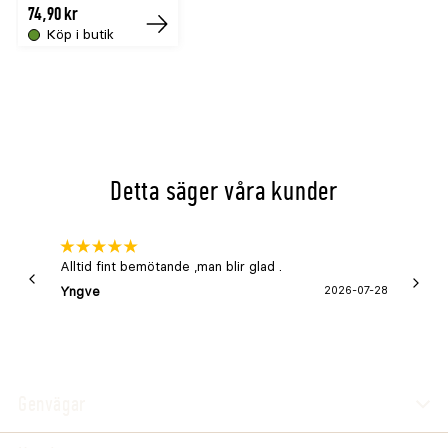
74,90 kr
Köp i butik
Tillfälligt
slut
online
Detta säger våra kunder
Alltid fint bemötande ,man blir glad .
Bra
Yngve
2026-07-28
Marga
Genvägar