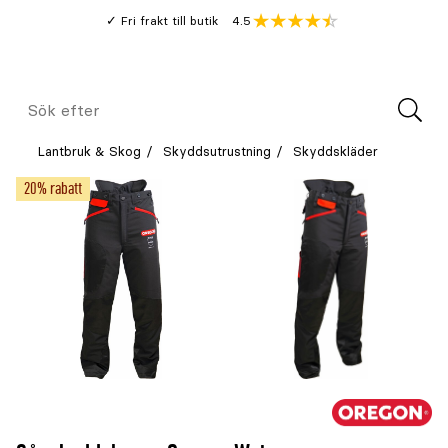
Gå
Genomsnitt
4.5
Fri frakt till butik
kund
till
Öppna
V
recension
huvudinnehållet
Meny
Sök
efter
Lantbruk & Skog
Skyddsutrustning
Skyddskläder
20% rabatt