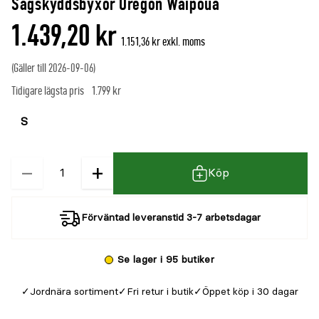
Sågskyddsbyxor Oregon Waipoua
1.439,20 kr
1.151,36 kr exkl. moms
(Gäller till 2026-09-06)
Tidigare lägsta pris
1.799 kr
Välj
Välj
färg
storlek
−
+
Kvantitet
Köp
Förväntad leveranstid 3-7 arbetsdagar
Se lager i 95 butiker
Jordnära sortiment
Fri retur i butik
Öppet köp i 30 dagar