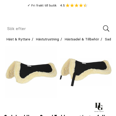
Gå
Genomsnitt
4.5
Fri frakt till butik
kund
till
Öppna
V
recension
huvudinnehållet
Meny
Sök
efter
Häst & Ryttare
Hästutrustning
Hästsadel & Tillbehör
Sadel