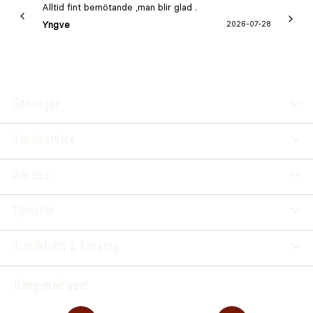
Alltid fint bemötande ,man blir glad .
Bra
Yngve
2026-07-28
Marga
Genvägar
Kundservice
Om oss
Tjänster
Kundklubb & Företag
Häng med oss!