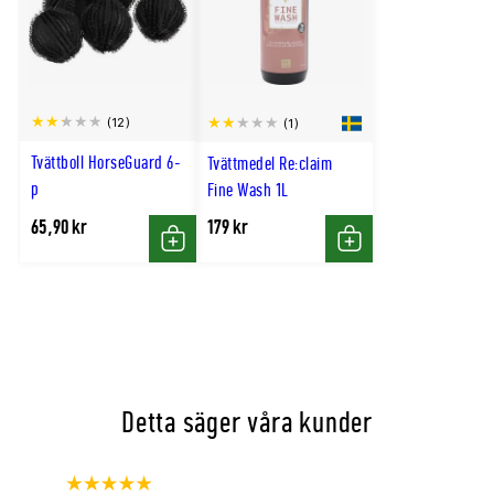
(12)
(1)
Tvättboll HorseGuard 6-
Tvättmedel Re:claim
p
Fine Wash 1L
65,90 kr
179 kr
Köp
Köp
Detta säger våra kunder