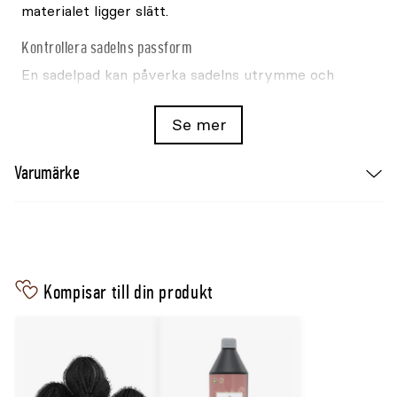
materialet ligger slätt.
Kontrollera sadelns passform
En sadelpad kan påverka sadelns utrymme och
läge. Kontrollera därför att sadeln fortfarande
ligger balanserat och att det finns tillräcklig frihet
Se mer
över manke och ryggrad.
Varumärke
Varumärke
HorseGuard
Modell
Teddy
Produkttyp
Sadelpad
Material mot hästen
Lammullsimitation
Färg
Svart/natur
Kompisar till din produkt
Storlek
Full
Fäste
Kardborre