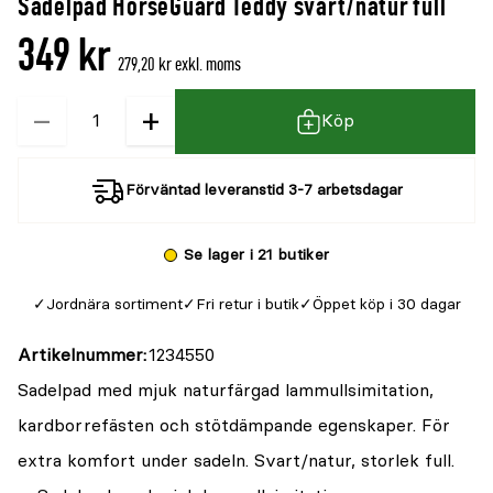
Sadelpad HorseGuard Teddy svart/natur full
349 kr
279,20 kr exkl. moms
−
+
Kvantitet
Köp
Förväntad leveranstid 3-7 arbetsdagar
Se lager i 21 butiker
Jordnära sortiment
Fri retur i butik
Öppet köp i 30 dagar
Artikelnummer
1234550
Sadelpad med mjuk naturfärgad lammullsimitation,
kardborrefästen och stötdämpande egenskaper. För
extra komfort under sadeln. Svart/natur, storlek full.