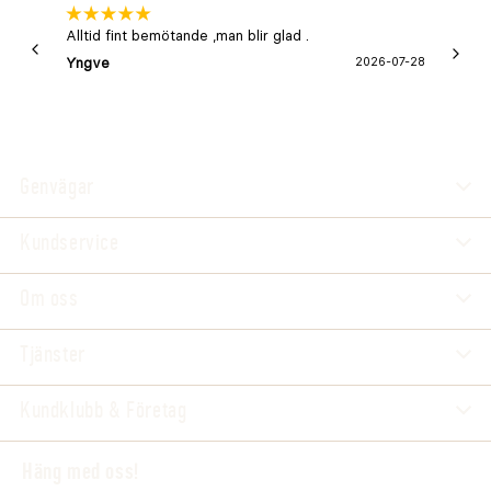
Alltid fint bemötande ,man blir glad .
Bra
Yngve
2026-07-28
Marga
Genvägar
Kundservice
Om oss
Tjänster
Kundklubb & Företag
Häng med oss!