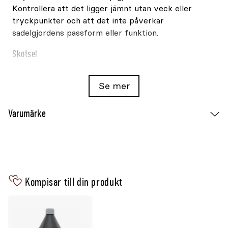
Kontrollera att det ligger jämnt utan veck eller
tryckpunkter och att det inte påverkar
sadelgjordens passform eller funktion.
Skötsel
Ta av skyddet efter användning och låt det torka
ordentligt. Följ produktens tvättråd vid rengöring.
Se mer
Varumärke
Medilamb
Varumärke
Produkt
Sadelgjordsskydd för dressyrgjord
Material
Äkta fårskinn
Färg
Svart/natur
Storlek
Full
Stängning
Kardborre
Kompisar till din produkt
Användning
Runt dressyrgjorden