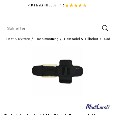
Gå
Genomsnitt
4.5
Fri frakt till butik
kund
till
Öppna
V
recension
huvudinnehållet
Meny
Sök
efter
Häst & Ryttare
Hästutrustning
Hästsadel & Tillbehör
Sadelg