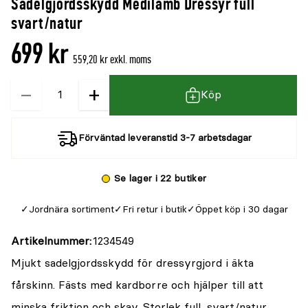
Sadelgjordsskydd Medilamb Dressyr full
svart/natur
699 kr
559,20 kr exkl. moms
−
+
Kvantitet
Köp
Förväntad leveranstid 3-7 arbetsdagar
Se lager i 22 butiker
Jordnära sortiment
Fri retur i butik
Öppet köp i 30 dagar
Artikelnummer
1234549
Mjukt sadelgjordsskydd för dressyrgjord i äkta
fårskinn. Fästs med kardborre och hjälper till att
minska friktion och skav. Storlek full, svart/natur.