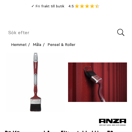
Gå
Genomsnitt
4.5
Fri frakt till butik
kund
till
Öppna
V
recension
huvudinnehållet
Meny
Sök
efter
Hemmet
Måla
Pensel & Roller