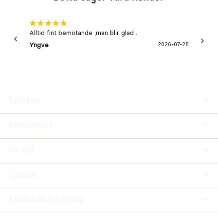
Alltid fint bemötande ,man blir glad .
Bra
Yngve
2026-07-28
Marga
Genvägar
Kundservice
Om oss
Tjänster
Kundklubb & Företag