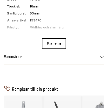
Tjocklek
18mm
Synlig borst
60mm
Anza-artikel
199470
Färgtyp
Rödfärg och slamfärg
Se mer
Varumärke
Kompisar till din produkt