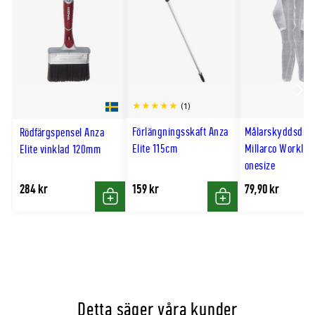
Scro
(1)
till
Förlängningsskaft Anza
Målarskyddsdrä
Rödfärgspensel Anza
hög
Elite 115cm
Millarco WorkIT v
Elite vinklad 120mm
onesize
284 kr
159 kr
79,90 kr
Köp
Köp
Detta säger våra kunder