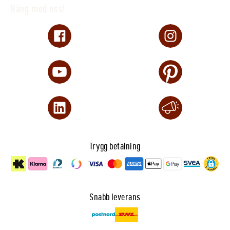
Häng med oss!
Trygg betalning
Snabb leverans