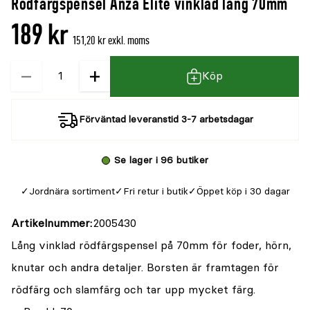
Rödfärgspensel Anza Elite vinklad lång 70mm
189 kr
151,20 kr exkl. moms
−
+
Kvantitet
Köp
Förväntad leveranstid 3-7 arbetsdagar
Se lager i 96 butiker
Jordnära sortiment
Fri retur i butik
Öppet köp i 30 dagar
Artikelnummer
2005430
Lång vinklad rödfärgspensel på 70mm för foder, hörn,
knutar och andra detaljer. Borsten är framtagen för
rödfärg och slamfärg och tar upp mycket färg.