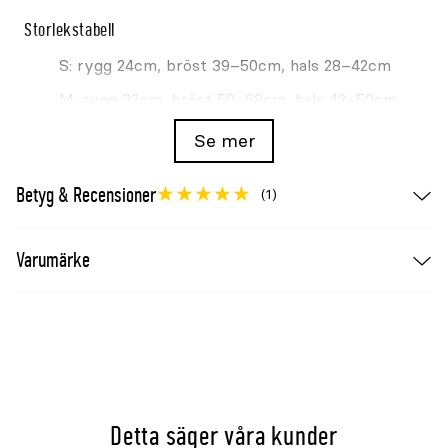
Storlekstabell
S: rygg 24cm, bröst 39–50cm, hals 28–42cm
M: rygg 32cm, bröst 50–68cm, hals 42–50cm
L: rygg 42cm, bröst 64–81cm, hals 48–62cm
Se mer
XL: rygg 47cm, bröst 72–95cm, hals 50–73cm
Betyg & Recensioner
(1)
Vald variant
Storlek: XL
Varumärke
Rygglängd: 47cm
Bröstomkrets: 72–95cm
Halsomkrets: 50–73cm
Detta säger våra kunder