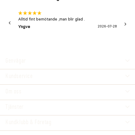
Alltid fint bemötande ,man blir glad .
Bra
Yngve
2026-07-28
Marga
Genvägar
Kundservice
Om oss
Tjänster
Kundklubb & Företag