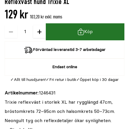
Reflexväst hund Trixie XL
denna
recensioner
129 kr
produkt
103,20 kr exkl. moms
är
−
+
Kvantitet
{0}
Köp
av
5
Förväntad leveranstid 3-7 arbetsdagar
Endast online
Allt till husdjuren!
Fri retur i butik
Öppet köp i 30 dagar
Artikelnummer
1246431
Trixie reflexväst i storlek XL har rygglängd 47cm,
bröstomkrets 72–95cm och halsomkrets 50–73cm.
Neongult tyg och reflexdetaljer ökar synligheten.