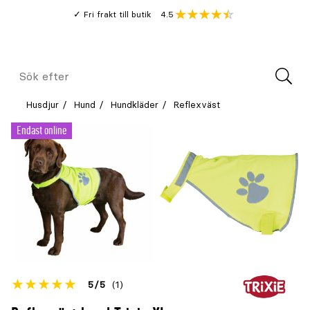
Gå
Genomsnitt
4.5
Fri frakt till butik
kund
till
Öppna
V
recension
huvudinnehållet
Meny
Sök
efter
Husdjur
Hund
Hundkläder
Reflexväst
Endast online
Betyget
5
5
(1)
för
Öppna