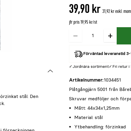
39,90 kr
31,92 kr exkl. mo
jfr pris 19,95 kr/st
−
+
Kvantitet
Förväntad leveranstid 3-
Jordnära sortiment
Fri retur i
Artikelnummer
1034451
Plåtgångjärn 5001 från Båre
örzinkat stål. Den
Skruvar medföljer och förpac
ck.
Mått: 44x34x1,25mm
Material: stål
Ytbehandling: förzinkad
i förpackningen.