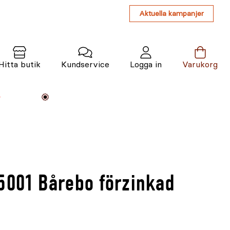
Aktuella kampanjer
Hitta butik
Kundservice
Logga in
Varukorg
Maskiner
Växter
Varumärken
Tjänster
Kunskap
5001 Bårebo förzinkad