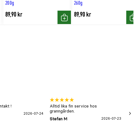
200g
260g
89,90 kr
89,90 kr
p
Köp
Köp
takt !
Alltid lika fin service hos
xx
granngården.
2026-07-24
Hans-B
Stefan M
2026-07-23