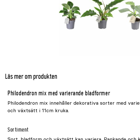
Läs mer om produkten
Philodendron mix med varierande bladformer
Philodendron mix innehåller dekorativa sorter med varie
och växtsätt i 11cm kruka.
Sortiment
Sort, bladform och växtsätt kan variera. Rankande och k