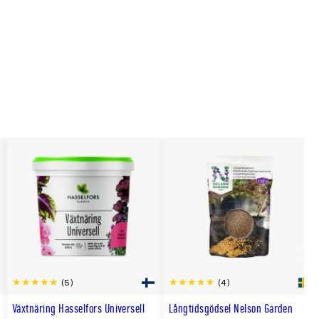
Scro
(5)
(4)
till
Växtnäring Hasselfors Universell
Långtidsgödsel Nelson Garden
hög