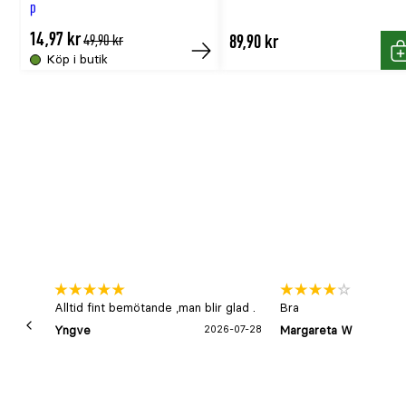
p
14,97 kr
Tidligere
89,90 kr
49,90 kr
lägsta
Köp i butik
Köp
K
pris
Alltid fint bemötande ,man blir glad .
Bra
Yngve
2026-07-28
Margareta W