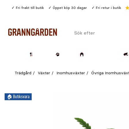
Gå
Fri frakt till butik
Öppet köp 30 dagar
Fri retur i butik
till
huvudinnehållet
Sök
efter
Trädgård
Husdjur
Lantbruk & Skog
Trädgård
Växter
Inomhusväxter
Övriga Inomhusväx
🏠︎ Butiksvara