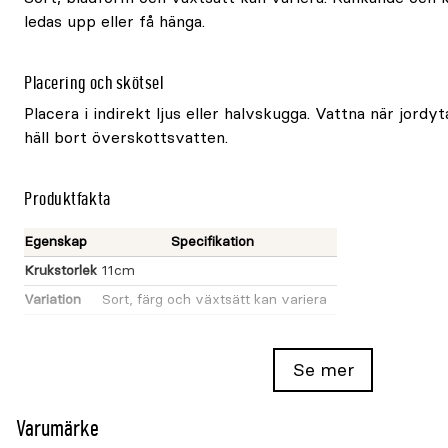
ledas upp eller få hänga.
Placering och skötsel
Placera i indirekt ljus eller halvskugga. Vattna när jordyt
häll bort överskottsvatten.
Produktfakta
Egenskap
Specifikation
Krukstorlek
11cm
Variation
Sort, färg och växtsätt kan variera
Se mer
Varumärke