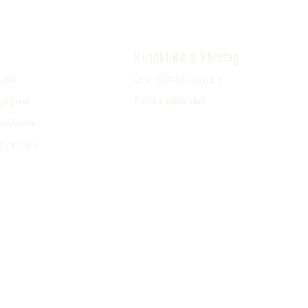
Kundklubb & Företag
pen
Om kundklubben
jälpen
Företagskund
hjälpen
hjälpen