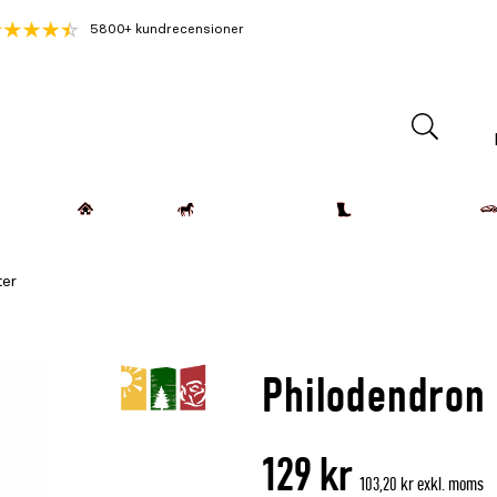
5800+ kundrecensioner
Lantdjur
Hemmet
Häst & Ryttare
Kläder & Skor
ter
Philodendron
129 kr
103,20 kr exkl. moms