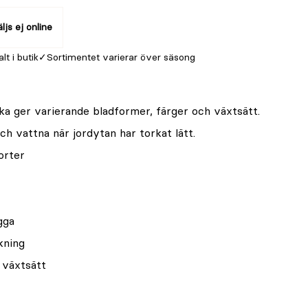
ljs ej online
alt i butik
Sortimentet varierar över säsong
ka ger varierande bladformer, färger och växtsätt.
 och vattna när jordytan har torkat lätt.
orter
gga
kning
 växtsätt