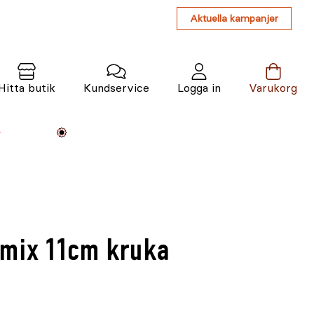
Aktuella kampanjer
Hitta butik
Kundservice
Logga in
Varukorg
Maskiner
Växter
Varumärken
Tjänster
Kunskap
 mix 11cm kruka