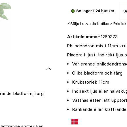
Se lager i 24 butiker
Sä
Säljs i utvalda butiker
Pris lok
Artikelnummer
1269373
Philodendron mix i 11cm kru
Placera i ljust, indirekt ljus
Varierande philodendrons
Olika bladform och färg
Krukstorlek 11cm
Indirekt ljus eller halvsku
rande bladform, färg
Vattnas efter lätt upptor
Rankande eller klättrande
lättrande sorter kan