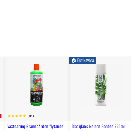
🏠︎ Butiksvara
(18)
Växtnäring Granngården flytande
Bladglans Nelson Garden 250ml