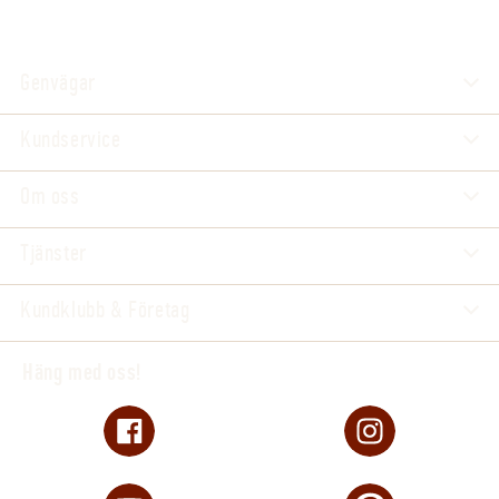
Extra information
Odlad i Sverige. E-planta. 
Genvägar
Kundservice
Om oss
Tjänster
Kundklubb & Företag
Häng med oss!