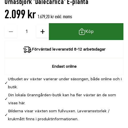
Ornäsbjörk 'Dalecarlica' E-planta
2.099 kr
1.679,20 kr exkl. moms
−
+
Kvantitet
Köp
Förväntad leveranstid 8-12 arbetsdagar
Endast online
Utbudet av växter varierar under säsongen, både online och i
butik.
Din lokala Granngården-butik kan ha fler växter än de som
visas här.
Bilderna visar växten som fullvuxen. Leveransstorlek /
krukmått finns i produktinformationen.