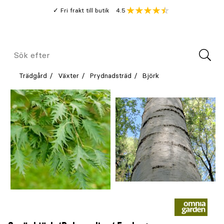
Gå
Genomsnitt
4.5
Fri frakt till butik
kund
till
Öppna
V
recension
huvudinnehållet
Meny
Sök
efter
Trädgård
Växter
Prydnadsträd
Björk