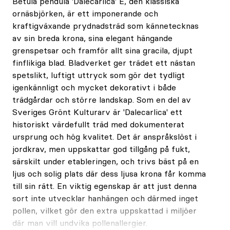
Betula pendula 'Dalecarlica' E, den klassiska
ornäsbjörken, är ett imponerande och
kraftigväxande prydnadsträd som kännetecknas
av sin breda krona, sina elegant hängande
grenspetsar och framför allt sina gracila, djupt
finflikiga blad. Bladverket ger trädet ett nästan
spetslikt, luftigt uttryck som gör det tydligt
igenkännligt och mycket dekorativt i både
trädgårdar och större landskap. Som en del av
Sveriges Grönt Kulturarv är 'Dalecarlica' ett
historiskt värdefullt träd med dokumenterat
ursprung och hög kvalitet. Det är anspråkslöst i
jordkrav, men uppskattar god tillgång på fukt,
särskilt under etableringen, och trivs bäst på en
ljus och solig plats där dess ljusa krona får komma
till sin rätt. En viktig egenskap är att just denna
sort inte utvecklar hanhängen och därmed inget
pollen, vilket gör den extra uppskattad i miljöer
där man vill undvika pollenallergier.