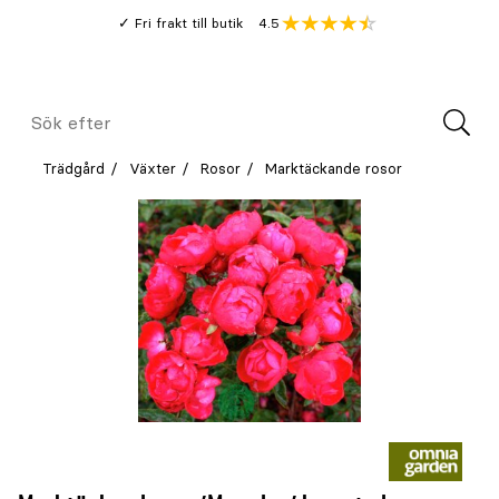
Gå
Genomsnitt
4.5
Fri frakt till butik
kund
till
Öppna
V
recension
huvudinnehållet
Meny
Sök
efter
Trädgård
Växter
Rosor
Marktäckande rosor