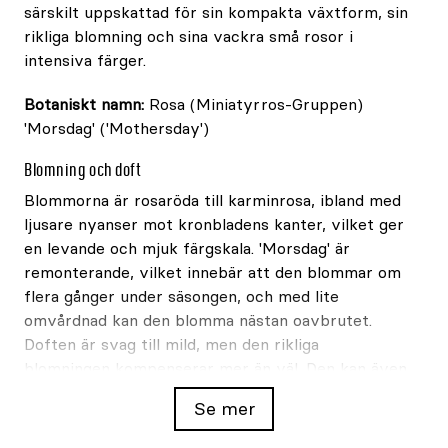
särskilt uppskattad för sin kompakta växtform, sin
rikliga blomning och sina vackra små rosor i
intensiva färger.
Botaniskt namn:
Rosa (Miniatyrros-Gruppen)
'Morsdag' ('Mothersday')
Blomning och doft
Blommorna är rosaröda till karminrosa, ibland med
ljusare nyanser mot kronbladens kanter, vilket ger
en levande och mjuk färgskala. 'Morsdag' är
remonterande, vilket innebär att den blommar om
flera gånger under säsongen, och med lite
omvårdnad kan den blomma nästan oavbrutet.
Doften är svag till mild, men den rikliga
blomningen kompenserar mer än väl. Den kan även
planteras ut i rabatten där den med tiden bildar
Se mer
låga, täta kuddar av blommor.