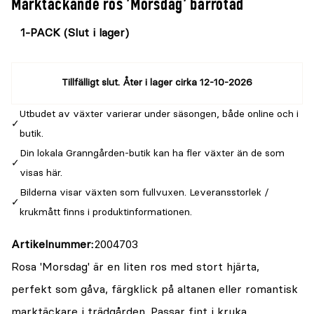
Marktäckande ros 'Morsdag' barrotad
Välj
Välj
färg
storlek
Tillfälligt slut. Åter i lager cirka 12-10-2026
Utbudet av växter varierar under säsongen, både online och i
butik.
Din lokala Granngården-butik kan ha fler växter än de som
visas här.
Bilderna visar växten som fullvuxen. Leveransstorlek /
krukmått finns i produktinformationen.
Artikelnummer
2004703
Rosa 'Morsdag' är en liten ros med stort hjärta,
perfekt som gåva, färgklick på altanen eller romantisk
marktäckare i trädgården. Passar fint i kruka.