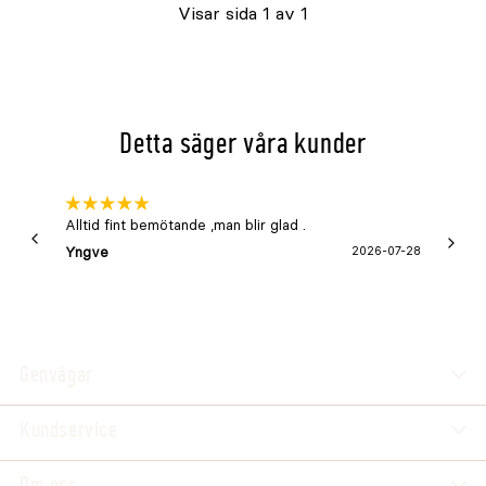
Visar sida 1 av 1
Detta säger våra kunder
Alltid fint bemötande ,man blir glad .
Bra
Yngve
2026-07-28
Marga
Genvägar
Kundservice
Om oss