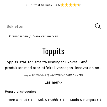
Gå
Genomsnitt
4.5
Fri frakt till butik
kund
till
Öppna
V
recension
huvudinnehållet
Meny
Sök
efter
Granngården
Våra varumärken
Toppits
Toppits står för smarta lösningar i köket. Små
produkter med stor effekt i vardagen. Innovation och
kvalitet har varit i fokus i decennier. Genomtänkta
uppd.
2025-10-22
publ.
2025-01-08
av GG
detaljer förenklar matförvaring. Hållbarhet och
Läs mer
funktion i varje produkt.
Populära kategorier:
Hem & Fritid (1)
Kök & Hushåll (1)
Städa & Rengöra (1)