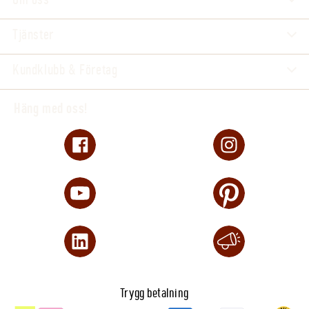
Tjänster
Kundklubb & Företag
Häng med oss!
Trygg betalning