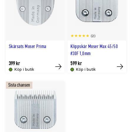
(2)
Skärsats Moser Prima
Klippskär Moser Max 45/50
#30F 1,0mm
399 kr
599 kr
Köp i butik
Köp i butik
Tillfälligt
Tillfällig
slut
slut
Sista chansen
online
online