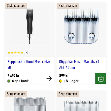
Sista chansen
Sista chansen
(7)
Klippmaskin Hund Moser Max
Klippskär Moser Max 45/50
50
#5F 7,0mm
2.499 kr
899 kr
Köp i butik
Få i lager
Tillfälligt
Köp
slut
Sista chansen
Sista chansen
online