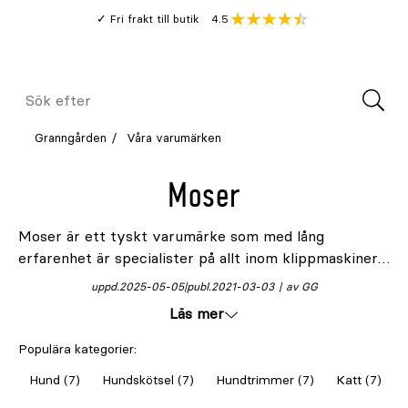
Gå
Genomsnitt
4.5
Fri frakt till butik
kund
till
Öppna
V
recension
huvudinnehållet
Meny
Sök
efter
Granngården
Våra varumärken
Moser
Moser är ett tyskt varumärke som med lång
erfarenhet är specialister på allt inom klippmaskiner
för olika djurslag med sina individuella behov. De är
uppd.
2025-05-05
publ.
2021-03-03
av GG
kända för att ha hållbara och rejäla produkter för
Läs mer
både privat och professionellt bruk. Deras skär
passar till flera olika märken av klippmaskiner.
Populära kategorier:
Hund (7)
Hundskötsel (7)
Hundtrimmer (7)
Katt (7)