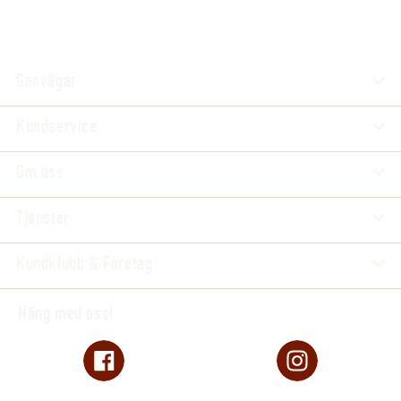
Genvägar
Kundservice
Om oss
Tjänster
Kundklubb & Företag
Häng med oss!