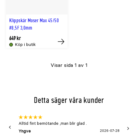
Klippskär Moser Max 45/50
#8,5F 3,0mm
649 kr
Köp i butik
Tillfälligt
slut
Visar sida 1 av 1
online
Detta säger våra kunder
Alltid fint bemötande ,man blir glad .
Bra
Yngve
2026-07-28
Marga