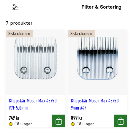
Filter & Sortering
7 produkter
Sista chansen
Sista chansen
Klippskär Moser Max 45/50
Klippskär Moser Max 45/50
#7F 5,0mm
9mm #4F
749 kr
899 kr
Få i lager
Få i lager
Köp
Köp