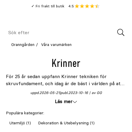
Gå
Genomsnitt
4.5
Fri frakt till butik
kund
till
Öppna
V
recension
huvudinnehållet
Meny
Sök
efter
Granngården
Våra varumärken
Krinner
För 25 år sedan uppfann Krinner tekniken för
skruvfundament, och idag är de bäst i världen på att
erbjuda smarta och miljövänliga lösningar för
uppd.
2026-05-21
publ.
2023-10-16
av GG
skruvfundament och maskiner som gör installationen
Läs mer
enkel. För smått och stort, inklusive julgransfötter.
Populära kategorier:
Utemiljö (1)
Dekoration & Utebelysning (1)