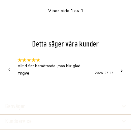
Visar sida 1 av 1
Detta säger våra kunder
Alltid fint bemötande ,man blir glad .
Bra
Yngve
2026-07-28
Marga
Genvägar
Kundservice