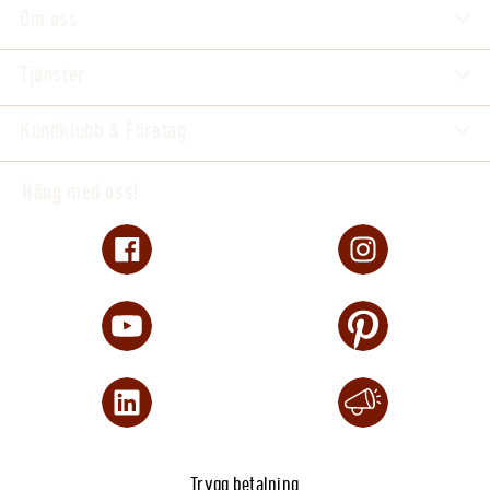
Om oss
Tjänster
Kundklubb & Företag
Häng med oss!
Trygg betalning