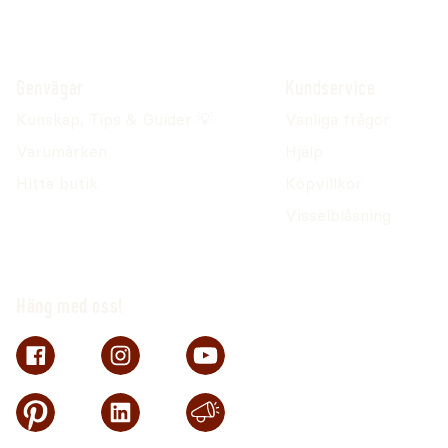
Genvägar
Kundservice
Kunskap, Tips & Guider 💡
Vanliga frågor
Varumärken
Hjälp
Hitta butik
Köpvillkor
Visselblåsning
Häng med oss!