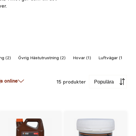
ver.
ng (2)
Övrig Hästutrustning (2)
Hovar (1)
Luftvägar (1)
Te
Sortera
js online
15 produkter