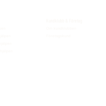
Kundklubb & Företag
pen
Om kundklubben
jälpen
Företagskund
hjälpen
hjälpen