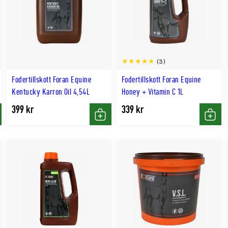
(3)
Fodertillskott Foran Equine
Fodertillskott Foran Equine
Kentucky Karron Oil 4,54L
Honey + Vitamin C 1L
399 kr
339 kr
p
Köp
Köp