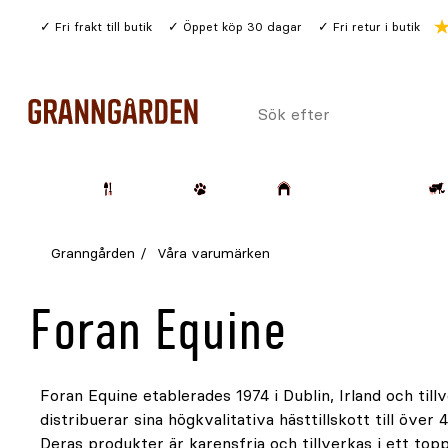
Gå
Fri frakt till butik
Öppet köp 30 dagar
Fri retur i butik
till
huvudinnehållet
Sök
efter
Trädgård
Husdjur
Lantbruk & Skog
Granngården
Våra varumärken
Foran Equine
Foran Equine etablerades 1974 i Dublin, Irland och till
premiumsortiment av vetenskapligt formulerade hästtil
distribuerar sina högkvalitativa hästtillskott till över 4
att stödja hästens hälsa och prestation globalt. Foran Eq
Deras produkter är karensfria och tillverkas i ett to
för pålitlighet och kvalitet inom hästhälsa, vilket gör de