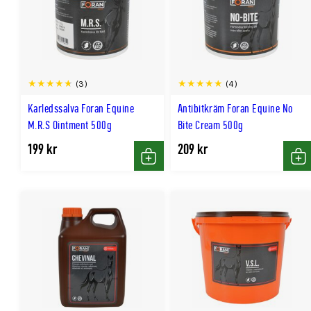
(3)
(4)
Karledssalva Foran Equine
Antibitkräm Foran Equine No
M.R.S Ointment 500g
Bite Cream 500g
199 kr
209 kr
Köp
Kö