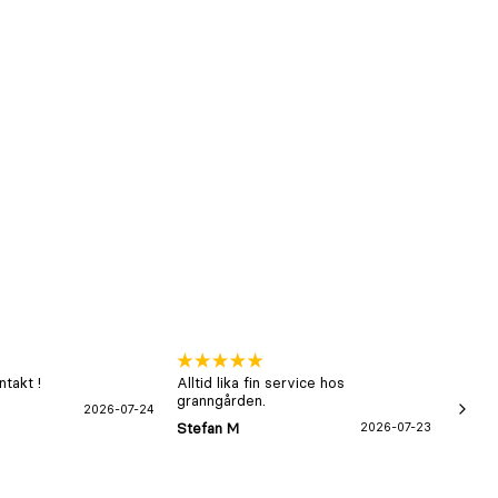
takt !
Alltid lika fin service hos
xx
granngården.
2026-07-24
Hans-B
Stefan M
2026-07-23