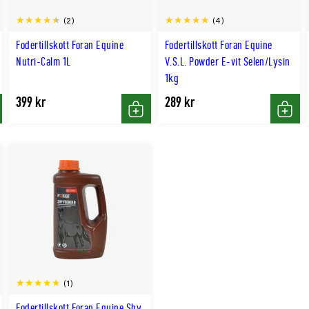
(2)
(4)
Fodertillskott Foran Equine
Fodertillskott Foran Equine
Nutri-Calm 1L
V.S.L. Powder E-vit Selen/Lysin
1kg
399 kr
289 kr
p
Köp
Köp
(1)
Fodertillskott Foran Equine Shy