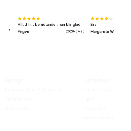
Alltid fint bemötande ,man blir glad .
Bra
Yngve
2026-07-28
Margareta W
Genvägar
Kundservice
Kunskap, Tips & Guider 💡
Vanliga frågor
Varumärken
Hjälp
Hitta butik
Köpvillkor
Visselblåsning