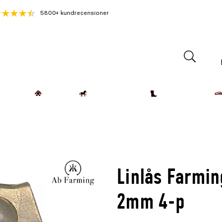
5800+ kundrecensioner
Lantdjur
Hemmet
Häst & Ryttare
Kläder & Skor
Linlås Farmin
2mm 4-p