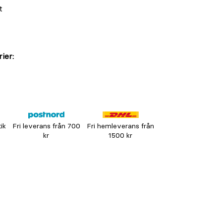
t
ier:
tik
Fri leverans från 700
Fri hemleverans från
kr
1500 kr