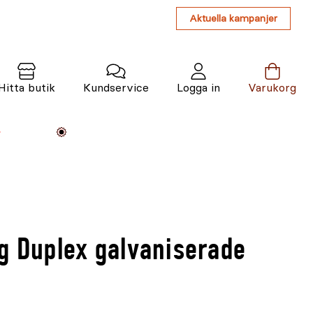
Aktuella kampanjer
Hitta butik
Kundservice
Logga in
Varukorg
Maskiner
Växter
Varumärken
Tjänster
Kunskap
g Duplex galvaniserade