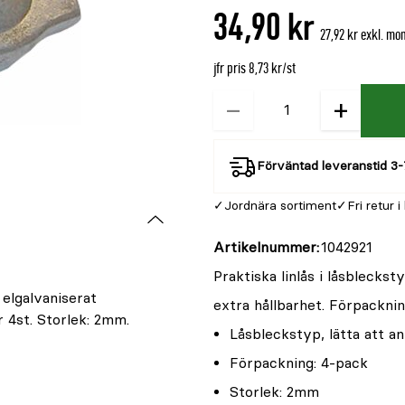
34,90 kr
27,92 kr exkl. mo
jfr pris 8,73 kr/st
−
+
Kvantitet
Förväntad leveranstid 3-
Jordnära sortiment
Fri retur i
Artikelnummer
1042921
Praktiska linlås i låsbleckst
 elgalvaniserat
extra hållbarhet. Förpacknin
r 4st. Storlek: 2mm.
Låsbleckstyp, lätta att a
Förpackning: 4-pack
Storlek: 2mm