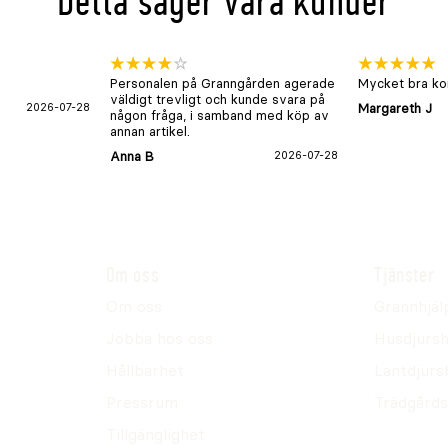
Detta säger våra kunder
Personalen på Granngården agerade
Mycket bra kon
väldigt trevligt och kunde svara på
2026-07-28
Margareth J
någon fråga, i samband med köp av
annan artikel.
Anna B
2026-07-28
Om oss
Tjänster
Om oss
Grannhjäl
Jobba hos oss
Husdjursh
Hållbarhet
Lantdjurs
Pressrum
Trädgårds
Tillgänglighet