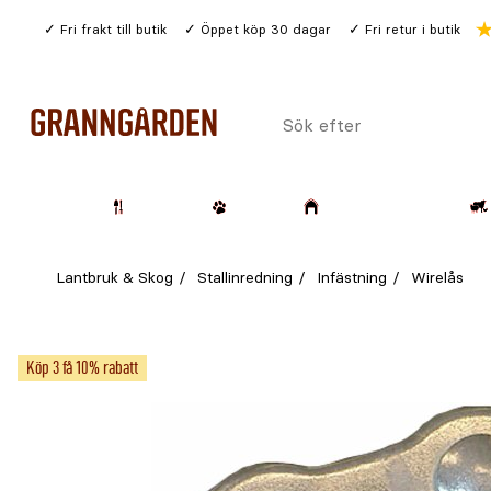
Gå
Fri frakt till butik
Öppet köp 30 dagar
Fri retur i butik
till
huvudinnehållet
Sök
efter
Trädgård
Husdjur
Lantbruk & Skog
Lantbruk & Skog
Stallinredning
Infästning
Wirelås
Köp 3 få 10% rabatt