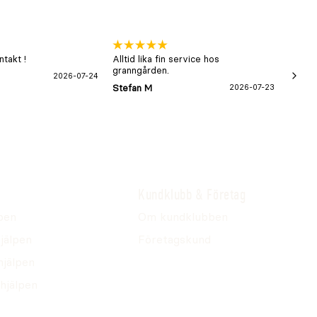
takt !
Alltid lika fin service hos
xx
granngården.
2026-07-24
Hans-B
Stefan M
2026-07-23
Kundklubb & Företag
pen
Om kundklubben
jälpen
Företagskund
hjälpen
hjälpen