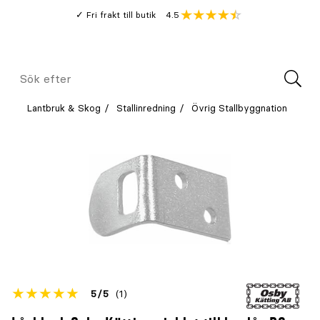
Gå
Genomsnitt
4.5
Fri frakt till butik
kund
till
Öppna
V
recension
huvudinnehållet
Meny
Sök
efter
Lantbruk & Skog
Stallinredning
Övrig Stallbyggnation
Betyget
5
5
(1)
för
Öppna