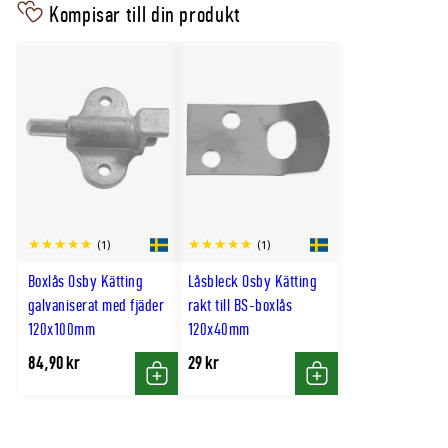
Kompisar till din produkt
(1)
(1)
Boxlås Osby Kätting
Låsbleck Osby Kätting
galvaniserat med fjäder
rakt till BS-boxlås
120x100mm
120x40mm
84,90 kr
29 kr
Köp
Köp