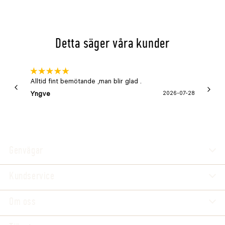
Detta säger våra kunder
Alltid fint bemötande ,man blir glad .
Bra
Yngve
2026-07-28
Marga
Genvägar
Kundservice
Om oss