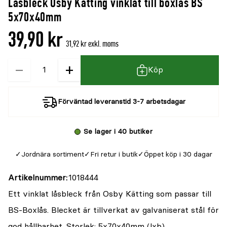
Låsbleck Osby Kätting vinklat till boxlås BS
denna
recensioner
5x70x40mm
produkt
39,90 kr
är
31,92 kr exkl. moms
{0}
−
+
Kvantitet
av
Köp
5
Förväntad leveranstid 3-7 arbetsdagar
Se lager i 40 butiker
Jordnära sortiment
Fri retur i butik
Öppet köp i 30 dagar
Artikelnummer
1018444
Ett vinklat låsbleck från Osby Kätting som passar till
BS-Boxlås. Blecket är tillverkat av galvaniserat stål för
god hållbarhet. Storlek: 5x70x40mm (lxb).