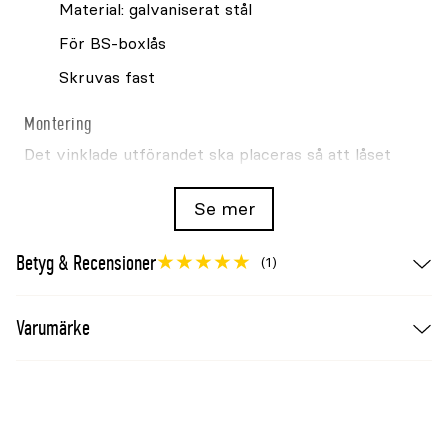
Material: galvaniserat stål
För BS-boxlås
Skruvas fast
Montering
Det vinklade utförandet ska placeras så att låset
går fritt och får ett korrekt ingrepp. Använd
fästdon som passar underlaget.
Se mer
Betyg & Recensioner
(1)
Varumärke