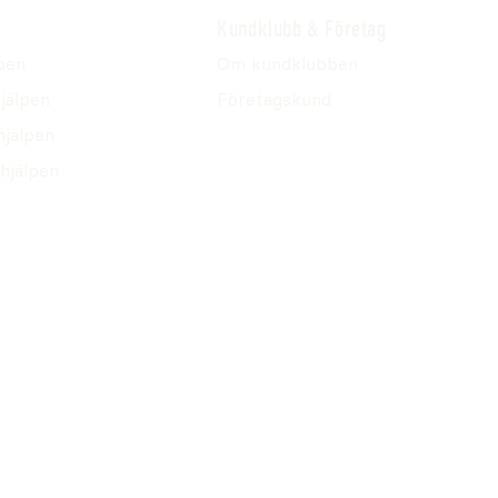
Kundklubb & Företag
pen
Om kundklubben
jälpen
Företagskund
hjälpen
hjälpen