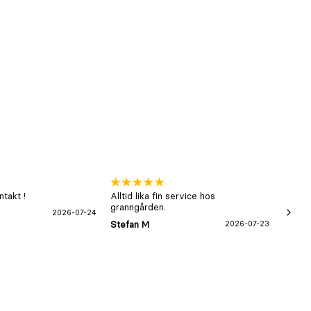
takt !
Alltid lika fin service hos
xx
granngården.
2026-07-24
Hans-B
Stefan M
2026-07-23