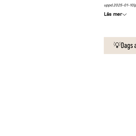
uppd.
2025-01-10
Läs mer
💡Dags at