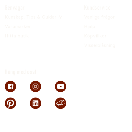
Genvägar
Kundservice
Kunskap, Tips & Guider 💡
Vanliga frågor
Varumärken
Hjälp
Hitta butik
Köpvillkor
Visselblåsning
Häng med oss!