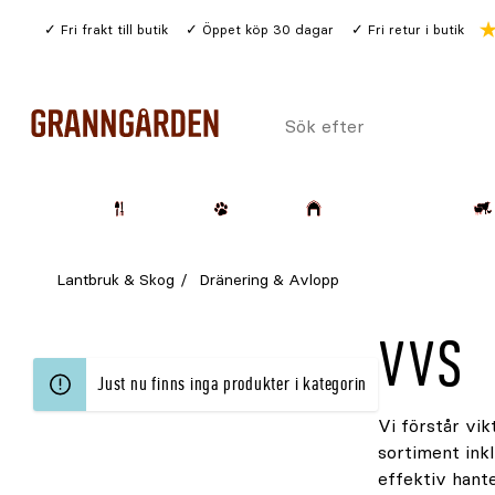
Gå
Fri frakt till butik
Öppet köp 30 dagar
Fri retur i butik
till
huvudinnehållet
Sök
efter
Trädgård
Husdjur
Lantbruk & Skog
Lantbruk & Skog
Dränering & Avlopp
VVS
Just nu finns inga produkter i kategorin
Vi förstår vi
sortiment ink
effektiv hante