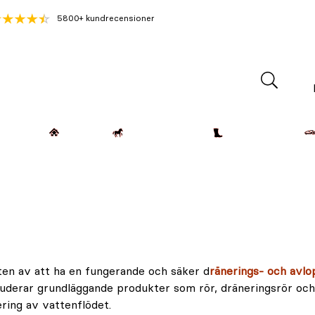
5800+ kundrecensioner
Lantdjur
Hemmet
Häst & Ryttare
Kläder & Skor
kten av att ha en fungerande och säker d
ränerings- och avl
luderar grundläggande produkter som rör, dräneringsrör och 
ring av vattenflödet.