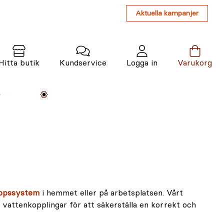
Aktuella kampanjer
Hitta butik
Kundservice
Logga in
Varukorg
Maskiner
Växter
Varumärken
Tjänster
Kunskap
oppssystem
i hemmet eller på arbetsplatsen. Vårt
vattenkopplingar för att säkerställa en korrekt och