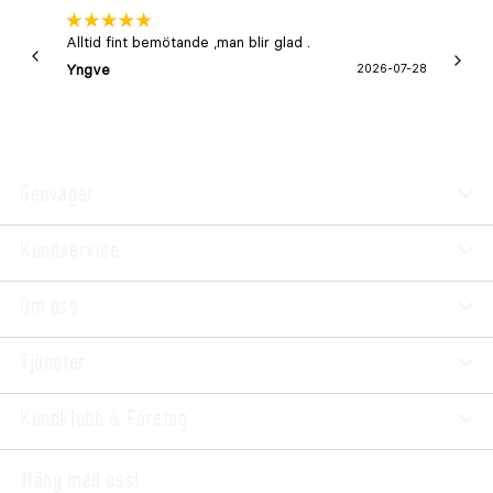
Alltid fint bemötande ,man blir glad .
Bra
Yngve
2026-07-28
Marga
Genvägar
Kundservice
Om oss
Tjänster
Kundklubb & Företag
Häng med oss!