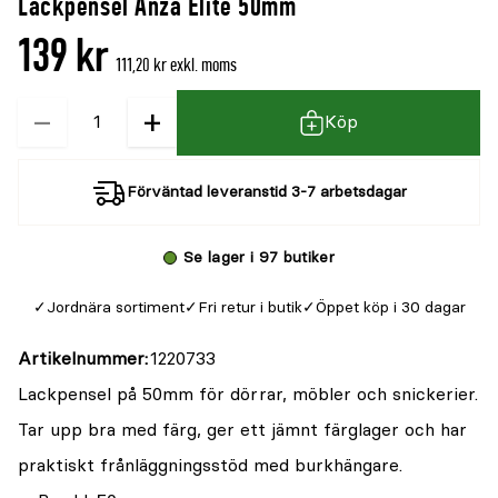
Lackpensel Anza Elite 50mm
139 kr
111,20 kr exkl. moms
−
+
Kvantitet
Köp
Förväntad leveranstid 3-7 arbetsdagar
Se lager i 97 butiker
Jordnära sortiment
Fri retur i butik
Öppet köp i 30 dagar
Artikelnummer
1220733
Lackpensel på 50mm för dörrar, möbler och snickerier.
Tar upp bra med färg, ger ett jämnt färglager och har
praktiskt frånläggningsstöd med burkhängare.