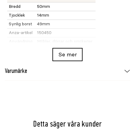
Bredd
50mm
Tjocklek
14mm
Synlig borst
49mm
Anza-artikel
150450
Användning
Möbler, dörrar och snickerier
Se mer
Varumärke
Detta säger våra kunder