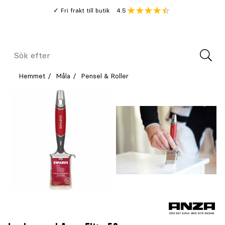
Gå
Genomsnitt
4.5
Fri frakt till butik
kund
till
Öppna
V
recension
huvudinnehållet
Meny
Sök
efter
Hemmet
Måla
Pensel & Roller